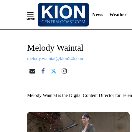
News
Weather
Skip
Melody Waintal
to
Content
melody.waintal@kion546.com
Melody Waintal is the Digital Content Director for 