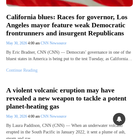
California blues: Races for governor, Los
Angeles mayor feature weak Democratic
frontrunners and insurgent Republicans
May 30, 2026
4:00 am
CNN Newsource
By Eric Bradner, CNN (CNN) — Democrats’ governance in one of the
bluest states in America is being put to the test Tuesday, as California…
Continue Reading
A violent volcanic eruption may have
revealed a new weapon to tackle a potent
planet-heating gas
May 30, 2026
4:00 am
CNN Newsource
By Laura Paddison, CNN (CNN) — When an underwater volcano
erupted in the South Pacific in January 2022, it sent a plume of ash,
steam and gas…