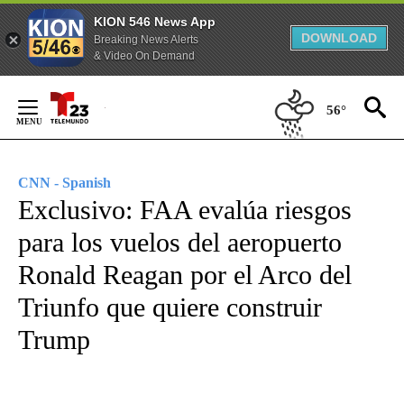
KION 546 News App
DOWNLOAD
Breaking News Alerts
& Video On Demand
Skip
to
56°
Content
CNN - Spanish
Exclusivo: FAA evalúa riesgos
para los vuelos del aeropuerto
Ronald Reagan por el Arco del
Triunfo que quiere construir
Trump