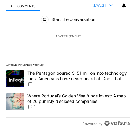
NEWEST
ALL COMMENTS
All Comments
Start the conversation
ADVERTISEMENT
ACTIVE CONVERSATIONS
The following is a list of the most commented articles in the last 7
A trending article titled "The Pentagon poured $151 million into
The Pentagon poured $151 million into technology
most Americans have never heard of. Does that
make it a good investment?
1
A trending article titled "Where Portugal’s Golden Visa funds inv
Where Portugal’s Golden Visa funds invest: A map
of 26 publicly disclosed companies
1
Powered by