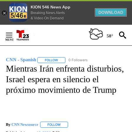
KION 546 News App
DOWNLOAD
Breaking News Alerts
& Video On Demand
Skip
to
58°
Content
CNN - Spanish
0 Followers
FOLLOW
FOLLOW "CNN - SPANISH" TO RECEIVE NOTIFI
Mientras Irán enfrenta disturbios,
Israel espera en silencio el
próximo movimiento de Trump
By
CNN Newsource
FOLLOW
FOLLOW "" TO RECEIVE NOTIFICATIONS ABOU