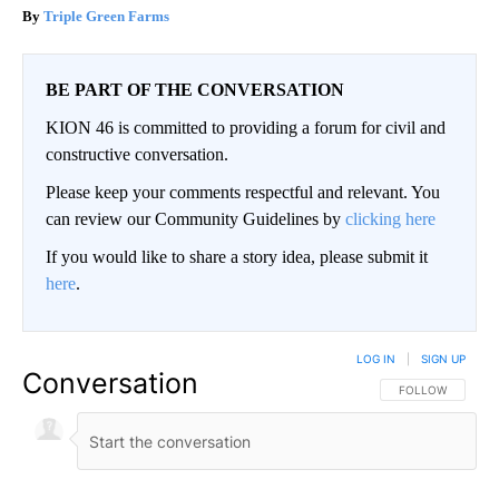
Triple Green Farms
BE PART OF THE CONVERSATION
KION 46 is committed to providing a forum for civil and
constructive conversation.
Please keep your comments respectful and relevant. You
can review our Community Guidelines by
clicking here
If you would like to share a story idea, please submit it
here
.
LOG IN
|
SIGN UP
Conversation
FOLLOW THIS CO
FOLLOW