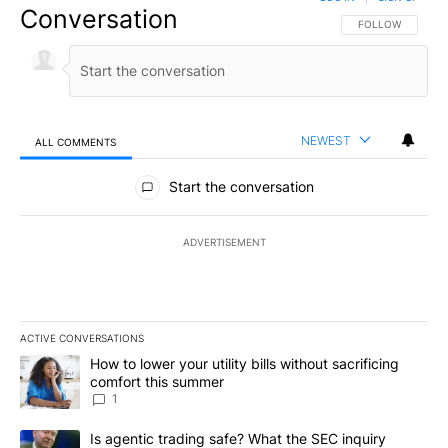
Conversation
FOLLOW THIS CO
FOLLOW
NEWEST
ALL COMMENTS
All Comments
Start the conversation
ADVERTISEMENT
ACTIVE CONVERSATIONS
The following is a list of the most commented articles in the last 7
A trending article titled "How to lower your utility bills without s
How to lower your utility bills without sacrificing
comfort this summer
1
A trending article titled "Is agentic trading safe? What the SEC i
Is agentic trading safe? What the SEC inquiry