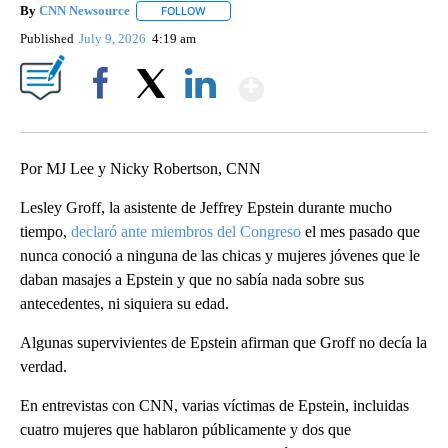
By
CNN Newsource
FOLLOW
FOLLOW "" TO RECEIVE NOTIFICATIONS ABOU
Published
July 9, 2026
4:19 am
Show More
Facebook
X
LinkedIn
Por MJ Lee y Nicky Robertson, CNN
Lesley Groff, la asistente de Jeffrey Epstein durante mucho
tiempo,
declaró ante miembros del Congreso
el mes pasado que
nunca conoció a ninguna de las chicas y mujeres jóvenes que le
daban masajes a Epstein y que no sabía nada sobre sus
antecedentes, ni siquiera su edad.
Algunas supervivientes de Epstein afirman que Groff no decía la
verdad.
En entrevistas con CNN, varias víctimas de Epstein, incluidas
cuatro mujeres que hablaron públicamente y dos que