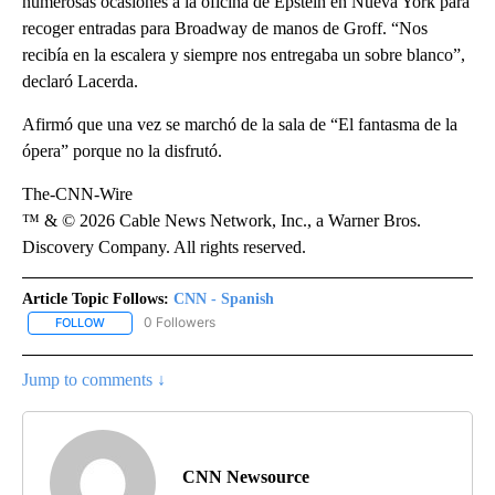
numerosas ocasiones a la oficina de Epstein en Nueva York para
recoger entradas para Broadway de manos de Groff. “Nos
recibía en la escalera y siempre nos entregaba un sobre blanco”,
declaró Lacerda.
Afirmó que una vez se marchó de la sala de “El fantasma de la
ópera” porque no la disfrutó.
The-CNN-Wire
™ & © 2026 Cable News Network, Inc., a Warner Bros.
Discovery Company. All rights reserved.
Article Topic Follows:
CNN - Spanish
0 Followers
FOLLOW
FOLLOW "CNN - SPANISH" TO RECEIVE NOTIFICATIONS ABOUT NE
Jump to comments ↓
CNN Newsource