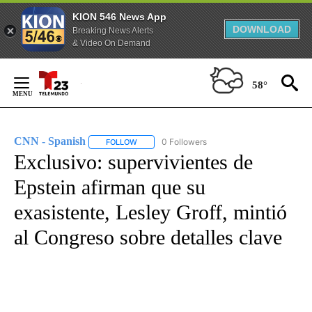
KION 546 News App
DOWNLOAD
Breaking News Alerts
& Video On Demand
Skip
to
58°
Content
CNN - Spanish
0 Followers
FOLLOW
FOLLOW "CNN - SPANISH" TO RECEIVE NOTIFI
Exclusivo: supervivientes de
Epstein afirman que su
exasistente, Lesley Groff, mintió
al Congreso sobre detalles clave