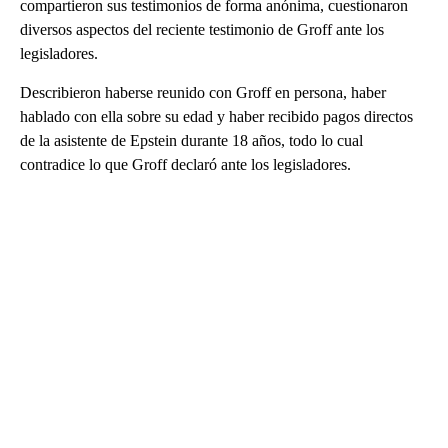
compartieron sus testimonios de forma anónima, cuestionaron
diversos aspectos del reciente testimonio de Groff ante los
legisladores.
Describieron haberse reunido con Groff en persona, haber
hablado con ella sobre su edad y haber recibido pagos directos
de la asistente de Epstein durante 18 años, todo lo cual
contradice lo que Groff declaró ante los legisladores.
A
D
V
E
R
TI
S
E
M
E
N
T