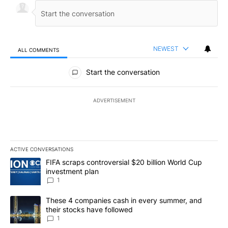
NEWEST
ALL COMMENTS
All Comments
Start the conversation
ADVERTISEMENT
ACTIVE CONVERSATIONS
The following is a list of the most commented articles in the last 7
A trending article titled "FIFA scraps controversial $20 billion W
FIFA scraps controversial $20 billion World Cup
investment plan
1
A trending article titled "These 4 companies cash in every summe
These 4 companies cash in every summer, and
their stocks have followed
1