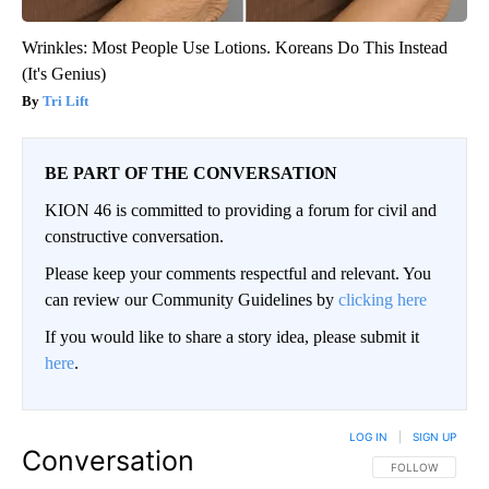
Wrinkles: Most People Use Lotions. Koreans Do This Instead
(It's Genius)
Tri Lift
BE PART OF THE CONVERSATION
KION 46 is committed to providing a forum for civil and
constructive conversation.
Please keep your comments respectful and relevant. You
can review our Community Guidelines by
clicking here
If you would like to share a story idea, please submit it
here
.
LOG IN
|
SIGN UP
Conversation
FOLLOW THIS CO
FOLLOW