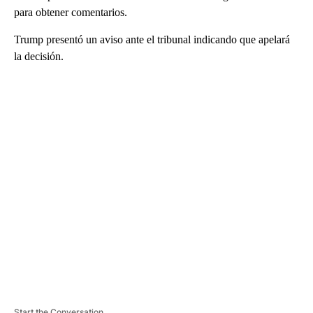
para obtener comentarios.
Trump presentó un aviso ante el tribunal indicando que apelará
la decisión.
A
D
V
E
R
TI
S
E
M
E
N
T
Start the Conversation