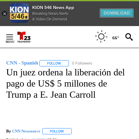
KION 546 News App
DOWNLOAD
Breaking News Alerts
& Video On Demand
Skip
to
66°
Content
CNN - Spanish
0 Followers
FOLLOW
FOLLOW "CNN - SPANISH" TO RECEIVE NOTIFI
Un juez ordena la liberación del
pago de US$ 5 millones de
Trump a E. Jean Carroll
By
CNN Newsource
FOLLOW
FOLLOW "" TO RECEIVE NOTIFICATIONS ABOU