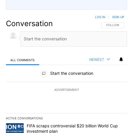
LOG IN
|
SIGN UP
Conversation
FOLLOW THIS CO
FOLLOW
NEWEST
ALL COMMENTS
All Comments
Start the conversation
ADVERTISEMENT
ACTIVE CONVERSATIONS
The following is a list of the most commented articles in the last 7
A trending article titled "FIFA scraps controversial $20 billion W
FIFA scraps controversial $20 billion World Cup
investment plan