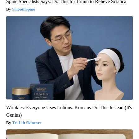
Spine Specialists Says: Do This for 15min to Relieve Sciatica
SmoothSpine
Wrinkles: Everyone Uses Lotions. Koreans Do This Instead (It's
Genius)
Tri Lift Skincare