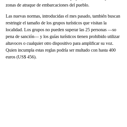
zonas de atraque de embarcaciones del pueblo.
Las nuevas normas, introducidas el mes pasado, también buscan
restringir el tamaño de los grupos turísticos que visitan la
localidad. Los grupos no pueden superar las 25 personas —so
pena de sanción— y los guías turísticos tienen prohibido utilizar
altavoces o cualquier otro dispositivo para amplificar su voz.
Quien incumpla estas reglas podría ser multado con hasta 400
euros (US$ 456).
A
D
V
E
R
TI
S
E
M
E
N
T