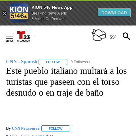
KION 546 News App
DOWNLOAD
Breaking News Alerts
& Video On Demand
Skip
to
59°
Content
CNN - Spanish
0 Followers
FOLLOW
FOLLOW "CNN - SPANISH" TO RECEIVE NOTIFI
Este pueblo italiano multará a los
turistas que paseen con el torso
desnudo o en traje de baño
By
CNN Newsource
FOLLOW
FOLLOW "" TO RECEIVE NOTIFICATIONS ABOU