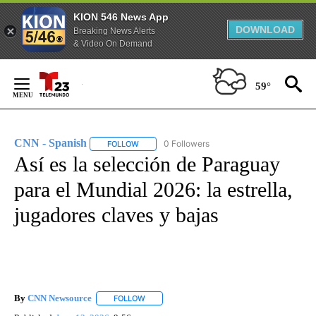
KION 546 News App
DOWNLOAD
Breaking News Alerts
& Video On Demand
Skip
to
59°
Content
CNN - Spanish
0 Followers
FOLLOW
FOLLOW "CNN - SPANISH" TO RECEIVE NOTIFI
Así es la selección de Paraguay
para el Mundial 2026: la estrella,
jugadores claves y bajas
By
CNN Newsource
FOLLOW
FOLLOW "" TO RECEIVE NOTIFICATIONS ABOU