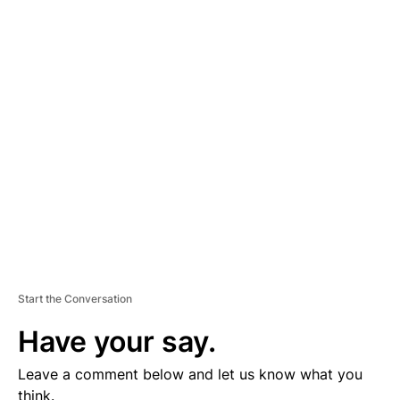
A
D
V
E
R
TI
S
E
M
E
N
T
Start the Conversation
Have your say.
Leave a comment below and let us know what you
think.