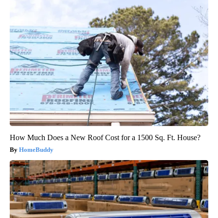
How Much Does a New Roof Cost for a 1500 Sq. Ft. House?
HomeBuddy