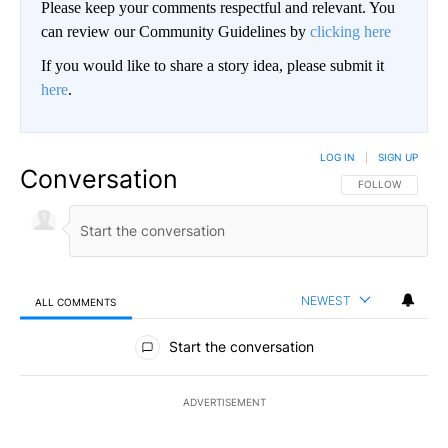
Please keep your comments respectful and relevant. You
can review our Community Guidelines by
clicking here
If you would like to share a story idea, please submit it
here
.
LOG IN
|
SIGN UP
Conversation
FOLLOW THIS CO
FOLLOW
NEWEST
ALL COMMENTS
All Comments
Start the conversation
ADVERTISEMENT