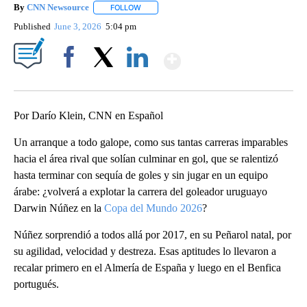
By
CNN Newsource
FOLLOW
FOLLOW "" TO RECEIVE NOTIFICATIONS ABOU
Published
June 3, 2026
5:04 pm
Show More
Facebook
X
LinkedIn
Por Darío Klein, CNN en Español
Un arranque a todo galope, como sus tantas carreras imparables
hacia el área rival que solían culminar en gol, que se ralentizó
hasta terminar con sequía de goles y sin jugar en un equipo
árabe: ¿volverá a explotar la carrera del goleador uruguayo
Darwin Núñez en la
Copa del Mundo 2026
?
Núñez sorprendió a todos allá por 2017, en su Peñarol natal, por
su agilidad, velocidad y destreza. Esas aptitudes lo llevaron a
recalar primero en el Almería de España y luego en el Benfica
portugués.