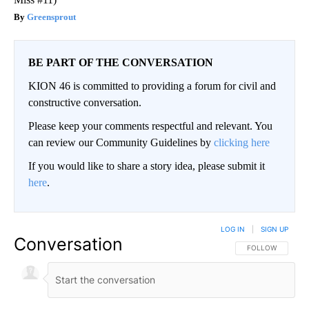
Greensprout
BE PART OF THE CONVERSATION
KION 46 is committed to providing a forum for civil and
constructive conversation.
Please keep your comments respectful and relevant. You
can review our Community Guidelines by
clicking here
If you would like to share a story idea, please submit it
here
.
LOG IN
|
SIGN UP
Conversation
FOLLOW THIS CO
FOLLOW