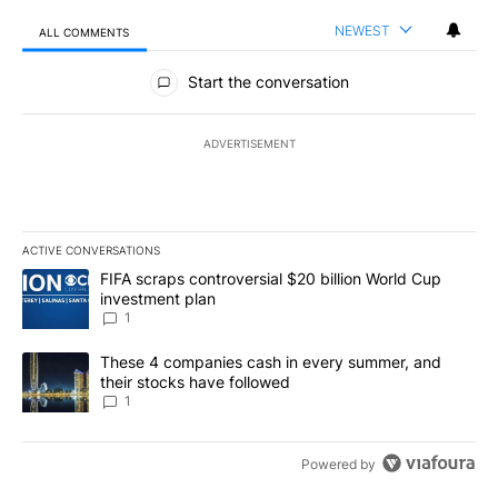
NEWEST
ALL COMMENTS
All Comments
Start the conversation
ADVERTISEMENT
ACTIVE CONVERSATIONS
The following is a list of the most commented articles in the last 7
A trending article titled "FIFA scraps controversial $20 billion W
FIFA scraps controversial $20 billion World Cup
investment plan
1
A trending article titled "These 4 companies cash in every summe
These 4 companies cash in every summer, and
their stocks have followed
1
Powered by