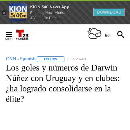
KION 546 News App
DOWNLOAD
Breaking News Alerts
& Video On Demand
Skip
to
60°
Content
CNN - Spanish
0 Followers
FOLLOW
FOLLOW "CNN - SPANISH" TO RECEIVE NOTIFI
Los goles y números de Darwin
Núñez con Uruguay y en clubes:
¿ha logrado consolidarse en la
élite?