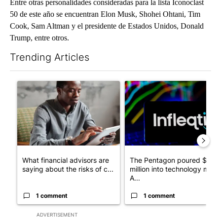
Entre otras personalidades consideradas para la lista Iconoclast
50 de este año se encuentran Elon Musk, Shohei Ohtani, Tim
Cook, Sam Altman y el presidente de Estados Unidos, Donald
Trump, entre otros.
Trending Articles
The following is a list of the most commented articles in the last 7
A trending article titled "What financial advisors are saying a
A trending article titled "Th
What financial advisors are
The Pentagon poured $151
saying about the risks of c...
million into technology most
A...
1 comment
1 comment
ADVERTISEMENT