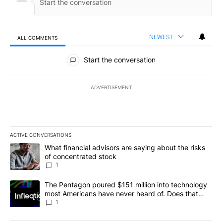
NEWEST
ALL COMMENTS
All Comments
Start the conversation
ADVERTISEMENT
ACTIVE CONVERSATIONS
The following is a list of the most commented articles in the last 7
A trending article titled "What financial advisors are saying abou
What financial advisors are saying about the risks
of concentrated stock
1
A trending article titled "The Pentagon poured $151 million into
The Pentagon poured $151 million into technology
most Americans have never heard of. Does that
make it a good investment?
1