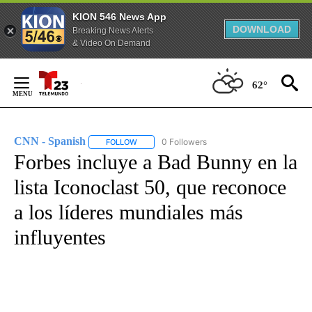
KION 546 News App
DOWNLOAD
Breaking News Alerts
& Video On Demand
Skip
to
62°
Content
CNN - Spanish
0 Followers
FOLLOW
FOLLOW "CNN - SPANISH" TO RECEIVE NOTIFI
Forbes incluye a Bad Bunny en la
lista Iconoclast 50, que reconoce
a los líderes mundiales más
influyentes