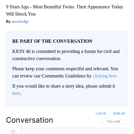
9 Years Ago - Most Beautiful Twins. Their Appearance Today
Will Shock You
novelodge
BE PART OF THE CONVERSATION
KION 46 is committed to providing a forum for civil and
constructive conversation.
Please keep your comments respectful and relevant. You
can review our Community Guidelines by
clicking here
If you would like to share a story idea, please submit it
here
.
LOG IN
|
SIGN UP
Conversation
FOLLOW THIS CO
FOLLOW