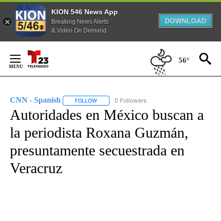
KION 546 News App
DOWNLOAD
Breaking News Alerts
& Video On Demand
Skip
to
56°
Content
CNN - Spanish
0 Followers
FOLLOW
FOLLOW "CNN - SPANISH" TO RECEIVE NOTIFI
Autoridades en México buscan a
la periodista Roxana Guzmán,
presuntamente secuestrada en
Veracruz