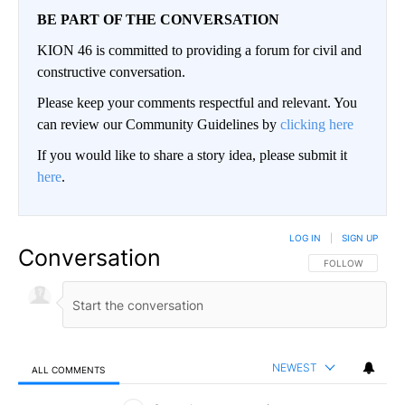
BE PART OF THE CONVERSATION
KION 46 is committed to providing a forum for civil and
constructive conversation.
Please keep your comments respectful and relevant. You
can review our Community Guidelines by
clicking here
If you would like to share a story idea, please submit it
here
.
LOG IN
|
SIGN UP
Conversation
FOLLOW THIS CO
FOLLOW
NEWEST
ALL COMMENTS
All Comments