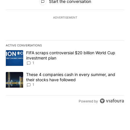
Start the conversation
ADVERTISEMENT
ACTIVE CONVERSATIONS
The following is a list of the most commented articles in the last 7
A trending article titled "FIFA scraps controversial $20 billion W
FIFA scraps controversial $20 billion World Cup
investment plan
1
A trending article titled "These 4 companies cash in every summe
These 4 companies cash in every summer, and
their stocks have followed
1
Powered by