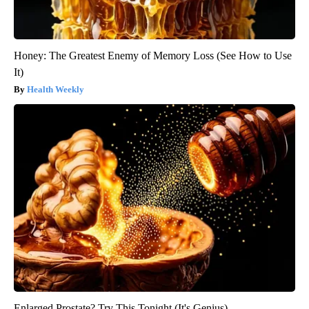
Honey: The Greatest Enemy of Memory Loss (See How to Use
It)
Health Weekly
Enlarged Prostate? Try This Tonight (It's Genius)