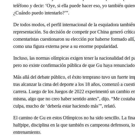
teléfono y decir: ‘Oye, si ella puede hacer eso, yo también quier
¿Cuándo puedo intentarlo?’”.
De todos modos, el perfil internacional de la esquiadora tambi
representación. Su decisión de competir por China generó crítica
comentaristas cuestionaron su elección por haberse formado allí
como una figura externa pese a su enorme popularidad.
Incluso, las normas olímpicas exigen tener la nacionalidad del p
pero no existe confirmación pública de que Gu haya renunciado 
Más allá del debate público, el éxito temprano tuvo un fuerte i
tras alcanzar la cima del deporte a los 18 años, comenzó a cuest
carrera. Luego de los Juegos de 2022 experimentó un cambio em
misma, algo que no creo haber sentido antes”, dijo. “Me costab
culpa, mucho de ‘debería estar haciendo más’”, relató.
El camino de Gu en estos Olímpicos no ha sido sencillo. La final 
halfpipe, disciplina en la que también es campeona defensora, lo
entrenamiento.