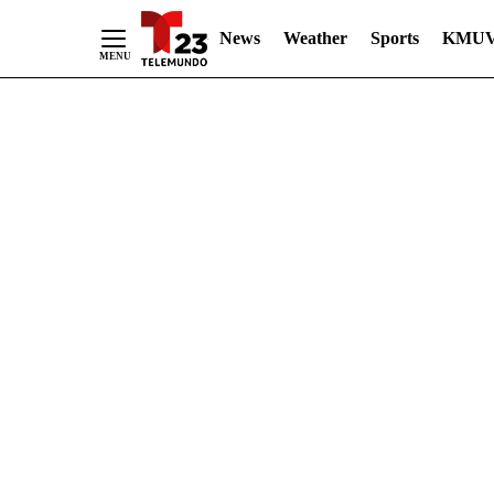
News
Weather
Sports
KMUV
Skip
to
Content