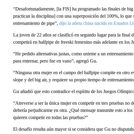
“Desafortunadamente, [la FIS] ha programado las finales de big ai
practican la disciplina] con una superposición del 100%, lo que 
entrenamiento de pipe”,
dijo la atleta china nacida en Estados U
La joven de 22 años se clasificó en segundo lugar para la final 
competirá en halfpipe de freeski femenino más adelante en los 
“He pedido alternativas justas, como unirme a un entrenamiento 
para entrenar, pero fue en vano”, agregó Gu.
“Ninguna otra mujer en el campo del halfpipe compite en otro ev
slope y del big air, y requiere su propio tiempo de entrenamiento
Gu añadió que esto contradice el espíritu de los Juegos Olímpic
“Atreverse a ser la única mujer en competir en tres pruebas no de
debería perjudicarme en otra. ¿Qué mensaje transmite esto a los 
quieren competir en todas las pruebas?”
El desafío resulta aún mayor si se considera que Gu no disputab