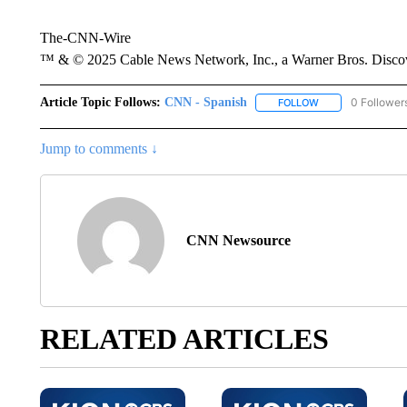
The-CNN-Wire
™ & © 2025 Cable News Network, Inc., a Warner Bros. Discove
Article Topic Follows:
CNN - Spanish
0 Follower
FOLLOW
FOLLOW "CNN - S
Jump to comments ↓
CNN Newsource
RELATED ARTICLES