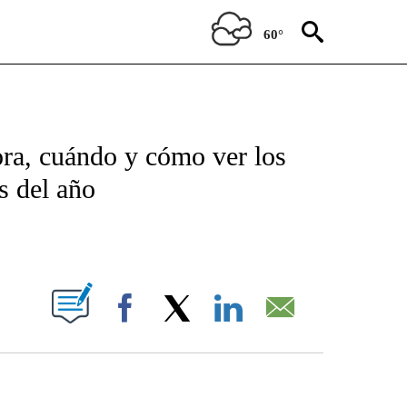
60°
TIFICATIONS ABOUT NEW PAGES ON "CNN - SPANISH".
ra, cuándo y cómo ver los
s del año
ABOUT NEW PAGES ON "".
Facebook
X
LinkedIn
Email