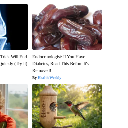
 Trick Will End
Endocrinologist: If You Have
Quickly (Try It)
Diabetes, Read This Before It's
Removed!
Health Weekly