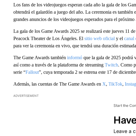
Los fans de los videojuegos esperan cada año la gala de los Ga
obtendrá el galardón a juego del año. La ceremonia es también el
grandes anuncios de los videojuegos esperados para el próximo 
La gala de los Game Awards 2025 se realizará este jueves 11 de 
Peacock Theater de Los Ángeles. El
sitio web oficial
y el
canal
para ver la ceremonia en vivo, que tendrá una duración estimada
The Game Awards también
informó
que la gala de 2025 podrá v
así como a través de la plataforma de streaming
Twitch
. Como pa
serie “
Fallout
”, cuya temporada 2 se estrena este 17 de diciembre
Además, las cuentas de The Game Awards en
X
,
TikTok
,
Insta
ADVERTISEMENT
Start the Co
Have
Leave a 