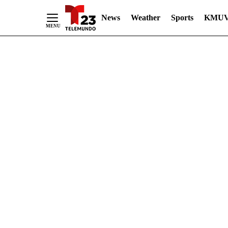
News
Weather
Sports
KMUV
Skip
to
Content