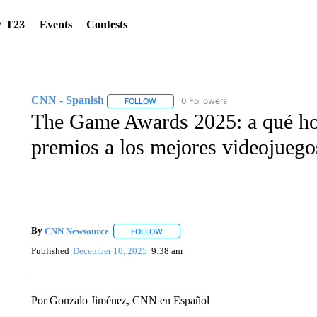
 T23
Events
Contests
CNN - Spanish
0 Followers
FOLLOW
FOLLOW "CNN - SPANISH" TO RECEIVE NO
The Game Awards 2025: a qué ho
premios a los mejores videojuego
By
CNN Newsource
FOLLOW
FOLLOW "" TO RECEIVE NOTIFICATIONS 
Published
December 10, 2025
9:38 am
Por Gonzalo Jiménez, CNN en Español