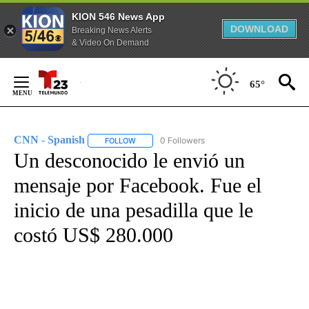
KION 546 News App
DOWNLOAD
Breaking News Alerts
& Video On Demand
Skip
to
65°
Content
CNN - Spanish
0 Followers
FOLLOW
FOLLOW "CNN - SPANISH" TO RECEIVE NOTIFI
Un desconocido le envió un
mensaje por Facebook. Fue el
inicio de una pesadilla que le
costó US$ 280.000