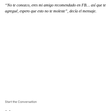
“No te conozco, eres mi amigo recomendado en FB… así que te
agregué, espero que esto no te moleste”, decía el mensaje.
A
D
V
E
R
TI
S
E
M
E
N
T
Start the Conversation