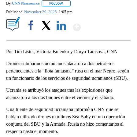
By
CNN Newsource
FOLLOW
FOLLOW "" TO RECEIVE NOTIFICATIONS ABOU
Published
November 29, 2025
1:05 pm
Show More
Facebook
X
LinkedIn
Por Tim Lister, Victoria Butenko y Darya Tarasova, CNN
Drones submarinos ucranianos atacaron a dos petroleros
pertenecientes a la “flota fantasma” rusa en el mar Negro, según
un funcionario de los servicios de seguridad ucranianos (SBU).
Ucrania se atribuyó los ataques tras las explosiones que
alcanzaron a los dos buques entre el viernes y el sábado.
Una fuente de seguridad ucraniana informó a CNN que se
habían utilizado drones marítimos Sea Baby en una operación
conjunta del SBU y la Armada. Rusia no hizo comentarios al
respecto hasta el momento.