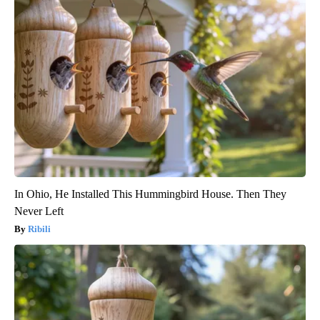
In Ohio, He Installed This Hummingbird House. Then They
Never Left
Ribili