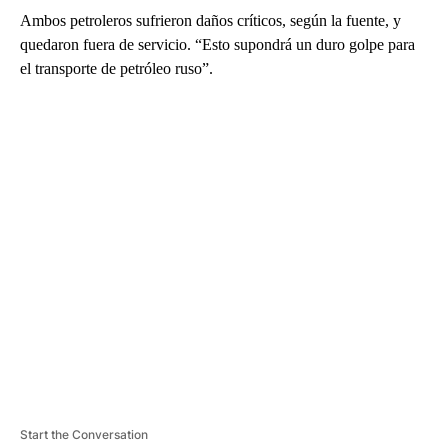
Ambos petroleros sufrieron daños críticos, según la fuente, y
quedaron fuera de servicio. “Esto supondrá un duro golpe para
el transporte de petróleo ruso”.
A
D
V
E
R
TI
S
E
M
E
N
T
Start the Conversation