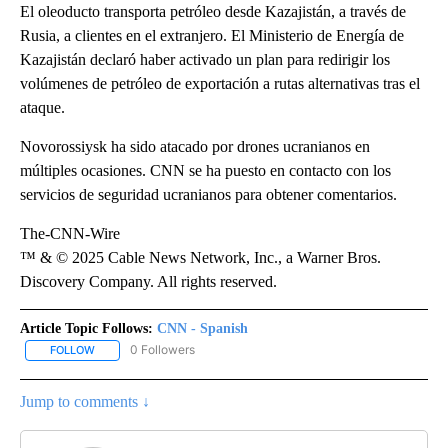
El oleoducto transporta petróleo desde Kazajistán, a través de
Rusia, a clientes en el extranjero. El Ministerio de Energía de
Kazajistán declaró haber activado un plan para redirigir los
volúmenes de petróleo de exportación a rutas alternativas tras el
ataque.
Novorossiysk ha sido atacado por drones ucranianos en
múltiples ocasiones. CNN se ha puesto en contacto con los
servicios de seguridad ucranianos para obtener comentarios.
The-CNN-Wire
™ & © 2025 Cable News Network, Inc., a Warner Bros.
Discovery Company. All rights reserved.
Article Topic Follows:
CNN - Spanish
0 Followers
FOLLOW
FOLLOW "CNN - SPANISH" TO RECEIVE NOTIFICATIONS ABOUT NE
Jump to comments ↓