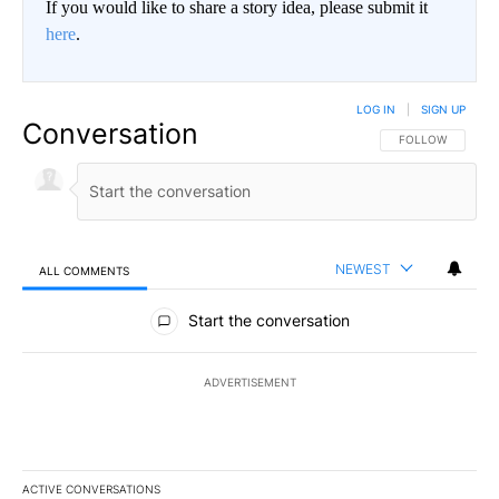
If you would like to share a story idea, please submit it
here
.
LOG IN
|
SIGN UP
Conversation
FOLLOW THIS CO
FOLLOW
NEWEST
ALL COMMENTS
All Comments
Start the conversation
ADVERTISEMENT
ACTIVE CONVERSATIONS