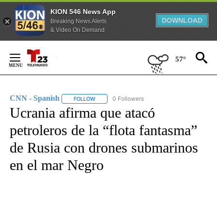
KION 546 News App
DOWNLOAD
Breaking News Alerts
& Video On Demand
Skip
to
57°
Content
CNN - Spanish
0 Followers
FOLLOW
FOLLOW "CNN - SPANISH" TO RECEIVE NOTIFI
Ucrania afirma que atacó
petroleros de la “flota fantasma”
de Rusia con drones submarinos
en el mar Negro