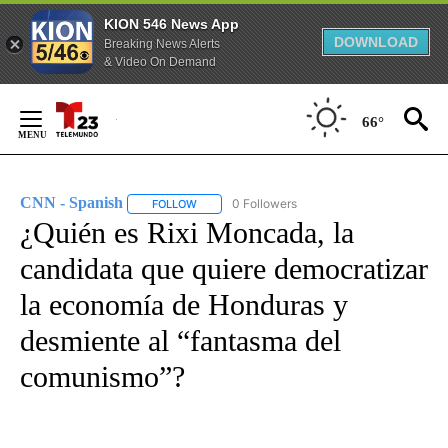
KION 546 News App
DOWNLOAD
Breaking News Alerts
& Video On Demand
Skip
to
66°
Content
CNN - Spanish
0 Followers
FOLLOW
FOLLOW "CNN - SPANISH" TO RECEIVE NOTIFI
¿Quién es Rixi Moncada, la
candidata que quiere democratizar
la economía de Honduras y
desmiente al “fantasma del
comunismo”?