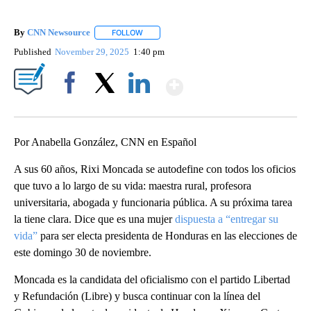
By
CNN Newsource
FOLLOW
FOLLOW "" TO RECEIVE NOTIFICATIONS ABOU
Published
November 29, 2025
1:40 pm
Show More
Facebook
X
LinkedIn
Por Anabella González, CNN en Español
A sus 60 años, Rixi Moncada se autodefine con todos los oficios
que tuvo a lo largo de su vida: maestra rural, profesora
universitaria, abogada y funcionaria pública. A su próxima tarea
la tiene clara. Dice que es una mujer
dispuesta a “entregar su
vida”
para ser electa presidenta de Honduras en las elecciones de
este domingo 30 de noviembre.
Moncada es la candidata del oficialismo con el partido Libertad
y Refundación (Libre) y busca continuar con la línea del