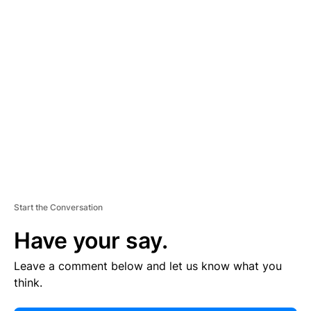
E
R
TI
S
E
M
E
N
T
Start the Conversation
Have your say.
Leave a comment below and let us know what you
think.