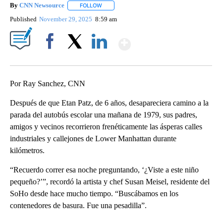
By
CNN Newsource
FOLLOW
FOLLOW "" TO RECEIVE NOTIFICATIONS ABOU
Published
November 29, 2025
8:59 am
Show More
Facebook
X
LinkedIn
Por Ray Sanchez, CNN
Después de que Etan Patz, de 6 años, desapareciera camino a la
parada del autobús escolar una mañana de 1979, sus padres,
amigos y vecinos recorrieron frenéticamente las ásperas calles
industriales y callejones de Lower Manhattan durante
kilómetros.
“Recuerdo correr esa noche preguntando, ‘¿Viste a este niño
pequeño?’”, recordó la artista y chef Susan Meisel, residente del
SoHo desde hace mucho tiempo. “Buscábamos en los
contenedores de basura. Fue una pesadilla”.