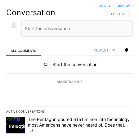
LOG IN
|
SIGN UP
Conversation
FOLLOW THIS CO
FOLLOW
NEWEST
ALL COMMENTS
All Comments
Start the conversation
ADVERTISEMENT
ACTIVE CONVERSATIONS
The following is a list of the most commented articles in the last 7
A trending article titled "The Pentagon poured $151 million into
The Pentagon poured $151 million into technology
most Americans have never heard of. Does that
make it a good investment?
1