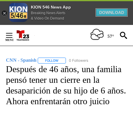
KION 546 News App
DOWNLOAD
Breaking News Alerts
& Video On Demand
Skip
to
57°
Content
CNN - Spanish
0 Followers
FOLLOW
FOLLOW "CNN - SPANISH" TO RECEIVE NOTIFI
Después de 46 años, una familia
pensó tener un cierre en la
desaparición de su hijo de 6 años.
Ahora enfrentarán otro juicio