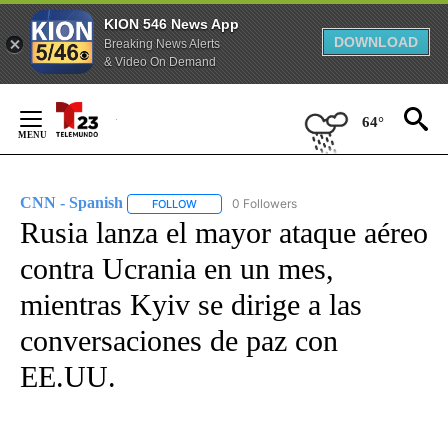
KION 546 News App
DOWNLOAD
Breaking News Alerts
& Video On Demand
Skip
to
64°
Content
CNN - Spanish
0 Followers
FOLLOW
FOLLOW "CNN - SPANISH" TO RECEIVE NOTIFI
Rusia lanza el mayor ataque aéreo
contra Ucrania en un mes,
mientras Kyiv se dirige a las
conversaciones de paz con
EE.UU.