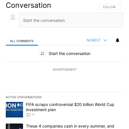
Conversation
FOLLOW THIS CO
FOLLOW
NEWEST
ALL COMMENTS
All Comments
Start the conversation
ADVERTISEMENT
ACTIVE CONVERSATIONS
The following is a list of the most commented articles in the last 7
A trending article titled "FIFA scraps controversial $20 billion W
FIFA scraps controversial $20 billion World Cup
investment plan
1
A trending article titled "These 4 companies cash in every summe
These 4 companies cash in every summer, and