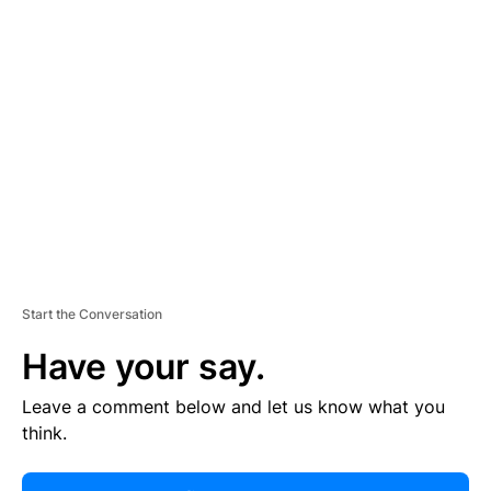
R
TI
S
E
M
E
N
T
Start the Conversation
Have your say.
Leave a comment below and let us know what you
think.