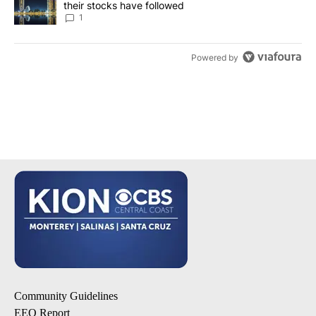
their stocks have followed
1
Powered by
Community Guidelines
EEO Report