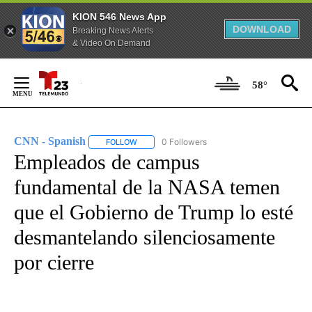
KION 546 News App
DOWNLOAD
Breaking News Alerts
& Video On Demand
Skip
to
58°
Content
CNN - Spanish
0 Followers
FOLLOW
FOLLOW "CNN - SPANISH" TO RECEIVE NOTIFI
Empleados de campus
fundamental de la NASA temen
que el Gobierno de Trump lo esté
desmantelando silenciosamente
por cierre