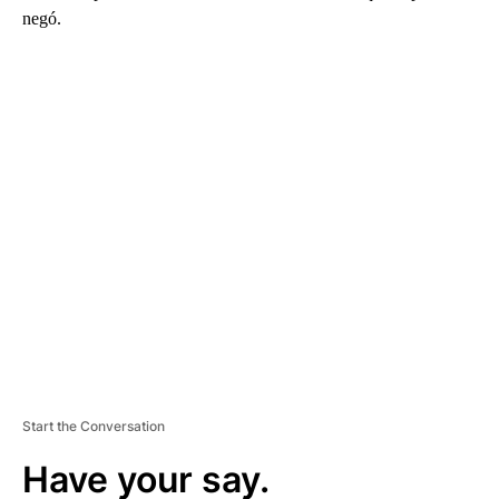
negó.
A
D
V
E
R
TI
S
E
M
E
N
T
Start the Conversation
Have your say.