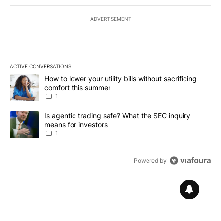
ADVERTISEMENT
ACTIVE CONVERSATIONS
The following is a list of the most commented articles in the last 7
A trending article titled "How to lower your utility bills without s
How to lower your utility bills without sacrificing
comfort this summer
1
A trending article titled "Is agentic trading safe? What the SEC i
Is agentic trading safe? What the SEC inquiry
means for investors
1
Powered by