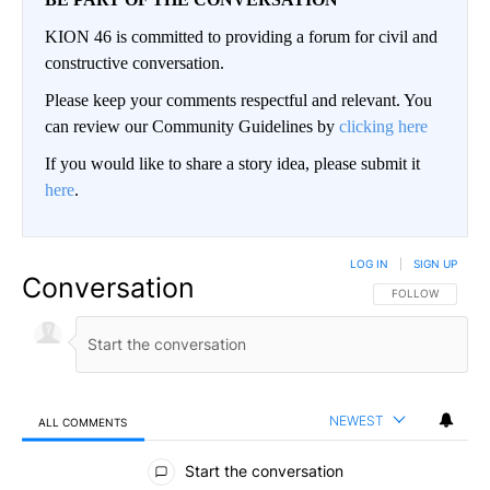
KION 46 is committed to providing a forum for civil and
constructive conversation.
Please keep your comments respectful and relevant. You
can review our Community Guidelines by
clicking here
If you would like to share a story idea, please submit it
here
.
LOG IN
|
SIGN UP
Conversation
FOLLOW THIS CO
FOLLOW
NEWEST
ALL COMMENTS
All Comments
Start the conversation