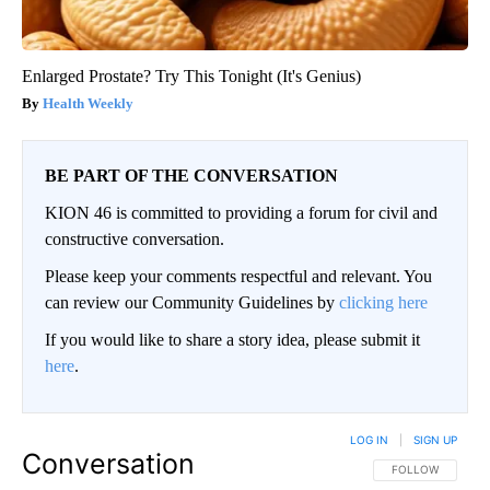
Enlarged Prostate? Try This Tonight (It's Genius)
Health Weekly
BE PART OF THE CONVERSATION
KION 46 is committed to providing a forum for civil and
constructive conversation.
Please keep your comments respectful and relevant. You
can review our Community Guidelines by
clicking here
If you would like to share a story idea, please submit it
here
.
LOG IN
|
SIGN UP
Conversation
FOLLOW THIS CO
FOLLOW