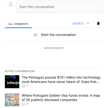
NEWEST
ALL COMMENTS
All Comments
Start the conversation
ADVERTISEMENT
ACTIVE CONVERSATIONS
The following is a list of the most commented articles in the last 7
A trending article titled "The Pentagon poured $151 million into
The Pentagon poured $151 million into technology
most Americans have never heard of. Does that
make it a good investment?
1
A trending article titled "Where Portugal’s Golden Visa funds inv
Where Portugal’s Golden Visa funds invest: A map
of 26 publicly disclosed companies
1