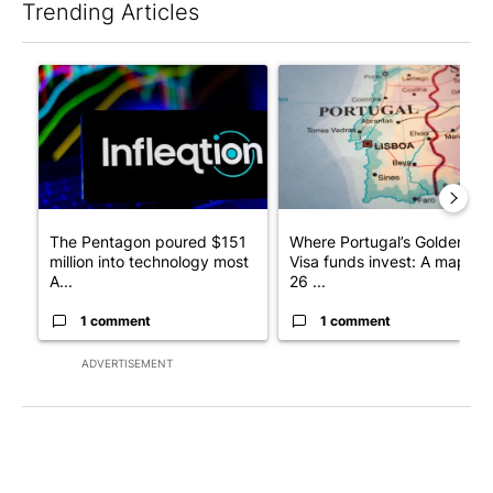
Trending Articles
The following is a list of the most commented articles in the last 7
A trending article titled "The Pentagon poured $151 million i
A trending article titled "Wh
The Pentagon poured $151
Where Portugal’s Golden
million into technology most
Visa funds invest: A map of
A...
26 ...
1 comment
1 comment
ADVERTISEMENT