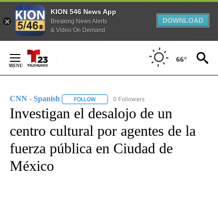
KION 546 News App
DOWNLOAD
Breaking News Alerts
& Video On Demand
Skip
to
66°
Content
CNN - Spanish
0 Followers
FOLLOW
FOLLOW "CNN - SPANISH" TO RECEIVE NOTIFI
Investigan el desalojo de un
centro cultural por agentes de la
fuerza pública en Ciudad de
México