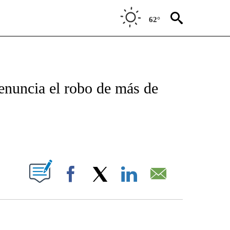
62°
TIFICATIONS ABOUT NEW PAGES ON "CNN - SPANISH".
denuncia el robo de más de
ABOUT NEW PAGES ON "".
Facebook
X
LinkedIn
Email