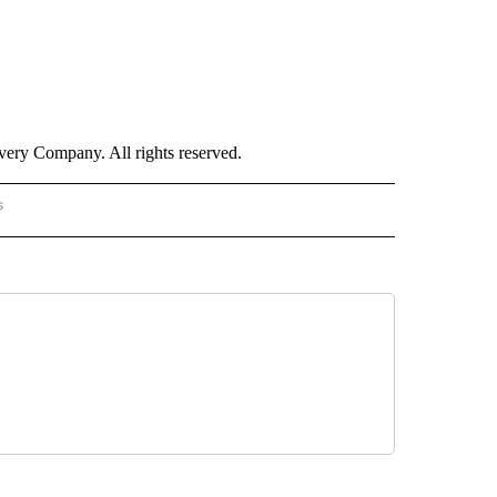
ry Company. All rights reserved.
s
PANISH" TO RECEIVE NOTIFICATIONS ABOUT NEW PAGES ON "CNN - SPANISH".