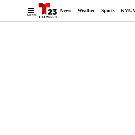
News
Weather
Sports
KMUV
Skip
to
Content