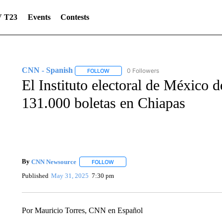
 T23
Events
Contests
CNN - Spanish
0 Followers
FOLLOW
FOLLOW "CNN - SPANISH" TO RECEIVE NO
El Instituto electoral de México 
131.000 boletas en Chiapas
By
CNN Newsource
FOLLOW
FOLLOW "" TO RECEIVE NOTIFICATIONS 
Published
May 31, 2025
7:30 pm
Por Mauricio Torres, CNN en Español