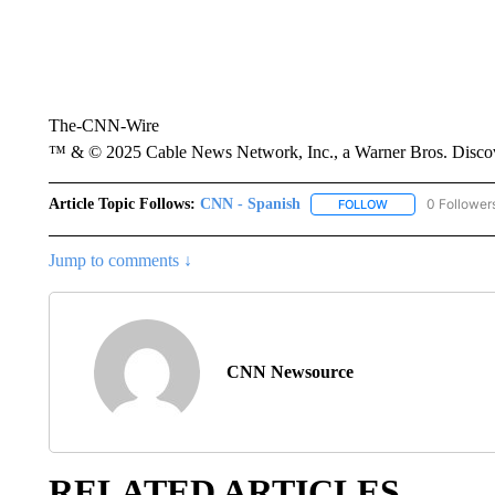
The-CNN-Wire
™ & © 2025 Cable News Network, Inc., a Warner Bros. Discove
Article Topic Follows:
CNN - Spanish
0 Follower
FOLLOW
FOLLOW "CNN - S
Jump to comments ↓
CNN Newsource
RELATED ARTICLES