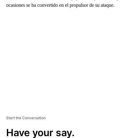
ocasiones se ha convertido en el propulsor de su ataque.
A
D
V
E
R
TI
S
E
M
E
N
T
Start the Conversation
Have your say.