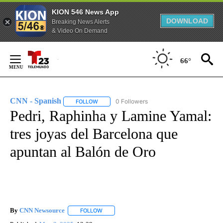
KION 546 News App
DOWNLOAD
Breaking News Alerts
& Video On Demand
Skip
to
66°
Content
CNN - Spanish
0 Followers
FOLLOW
FOLLOW "CNN - SPANISH" TO RECEIVE NOTIFI
Pedri, Raphinha y Lamine Yamal:
tres joyas del Barcelona que
apuntan al Balón de Oro
By
CNN Newsource
FOLLOW
FOLLOW "" TO RECEIVE NOTIFICATIONS ABOU