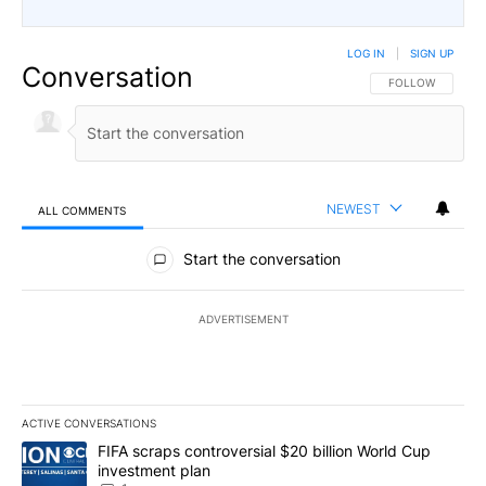
LOG IN
|
SIGN UP
Conversation
FOLLOW THIS CO
FOLLOW
NEWEST
ALL COMMENTS
All Comments
Start the conversation
ADVERTISEMENT
ACTIVE CONVERSATIONS
The following is a list of the most commented articles in the last 7
A trending article titled "FIFA scraps controversial $20 billion W
FIFA scraps controversial $20 billion World Cup
investment plan