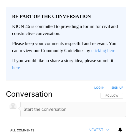
BE PART OF THE CONVERSATION
KION 46 is committed to providing a forum for civil and
constructive conversation.
Please keep your comments respectful and relevant. You
can review our Community Guidelines by
clicking here
If you would like to share a story idea, please submit it
here
.
LOG IN
|
SIGN UP
Conversation
FOLLOW THIS CO
FOLLOW
NEWEST
ALL COMMENTS