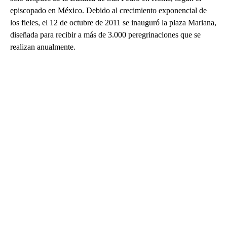
episcopado en México. Debido al crecimiento exponencial de
los fieles, el 12 de octubre de 2011 se inauguró la plaza Mariana,
diseñada para recibir a más de 3.000 peregrinaciones que se
realizan anualmente.
A
D
V
E
R
TI
S
E
M
E
N
T