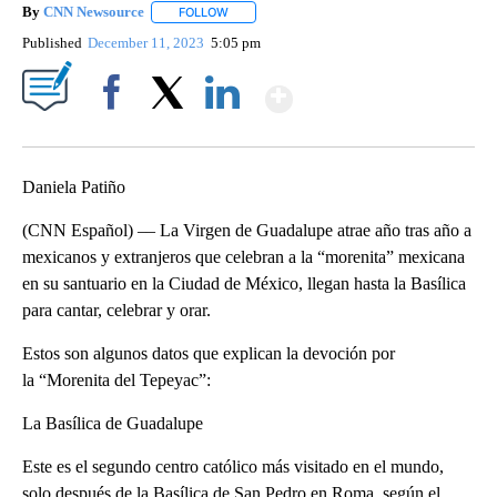
By
CNN Newsource
FOLLOW
FOLLOW "" TO RECEIVE NOTIFICATIONS ABOU
Published
December 11, 2023
5:05 pm
Show More
Facebook
X
LinkedIn
Daniela Patiño
(CNN Español) –– La Virgen de Guadalupe atrae año tras año a
mexicanos y extranjeros que celebran a la “morenita” mexicana
en su santuario en la Ciudad de México, llegan hasta la Basílica
para cantar, celebrar y orar.
Estos son algunos datos que explican la devoción por
la “Morenita del Tepeyac”:
La Basílica de Guadalupe
Este es el segundo centro católico más visitado en el mundo,
solo después de la Basílica de San Pedro en Roma, según el