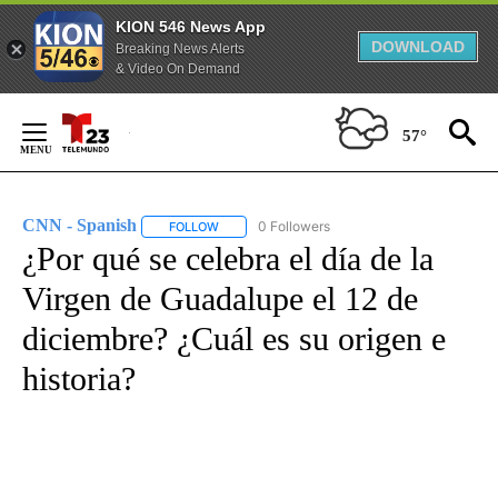
KION 546 News App
DOWNLOAD
Breaking News Alerts
& Video On Demand
Skip
to
57°
Content
CNN - Spanish
0 Followers
FOLLOW
FOLLOW "CNN - SPANISH" TO RECEIVE NOTIFI
¿Por qué se celebra el día de la
Virgen de Guadalupe el 12 de
diciembre? ¿Cuál es su origen e
historia?