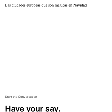
Las ciudades europeas que son mágicas en Navidad
A
D
V
E
R
TI
S
E
M
E
N
T
Start the Conversation
Have your say.