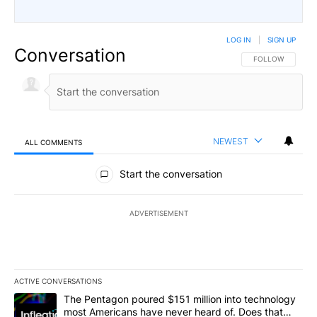
LOG IN
|
SIGN UP
Conversation
FOLLOW THIS CO
FOLLOW
NEWEST
ALL COMMENTS
All Comments
Start the conversation
ADVERTISEMENT
ACTIVE CONVERSATIONS
The following is a list of the most commented articles in the last 7
A trending article titled "The Pentagon poured $151 million into
The Pentagon poured $151 million into technology
most Americans have never heard of. Does that