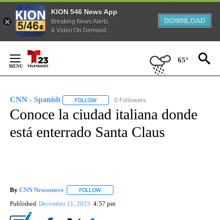
KION 546 News App
DOWNLOAD
Breaking News Alerts
& Video On Demand
Skip
to
65°
Content
CNN - Spanish
0 Followers
FOLLOW
FOLLOW "CNN - SPANISH" TO RECEIVE NOTIFI
Conoce la ciudad italiana donde
está enterrado Santa Claus
By
CNN Newsource
FOLLOW
FOLLOW "" TO RECEIVE NOTIFICATIONS ABOU
Published
December 11, 2023
4:57 pm