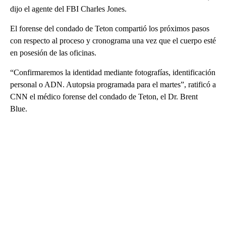
dijo el agente del FBI Charles Jones.
El forense del condado de Teton compartió los próximos pasos
con respecto al proceso y cronograma una vez que el cuerpo esté
en posesión de las oficinas.
“Confirmaremos la identidad mediante fotografías, identificación
personal o ADN. Autopsia programada para el martes”, ratificó a
CNN el médico forense del condado de Teton, el Dr. Brent
Blue.
A
D
V
E
R
TI
S
E
M
E
N
T