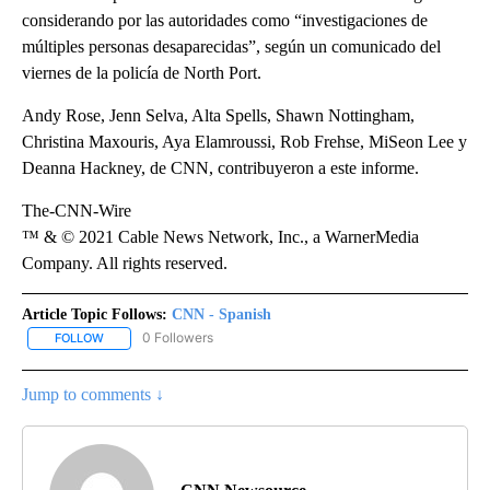
considerando por las autoridades como “investigaciones de
múltiples personas desaparecidas”, según un comunicado del
viernes de la policía de North Port.
Andy Rose, Jenn Selva, Alta Spells, Shawn Nottingham,
Christina Maxouris, Aya Elamroussi, Rob Frehse, MiSeon Lee y
Deanna Hackney, de CNN, contribuyeron a este informe.
The-CNN-Wire
™ & © 2021 Cable News Network, Inc., a WarnerMedia
Company. All rights reserved.
Article Topic Follows:
CNN - Spanish
0 Followers
FOLLOW
FOLLOW "CNN - SPANISH" TO RECEIVE NOTIFICATIONS ABOUT NE
Jump to comments ↓