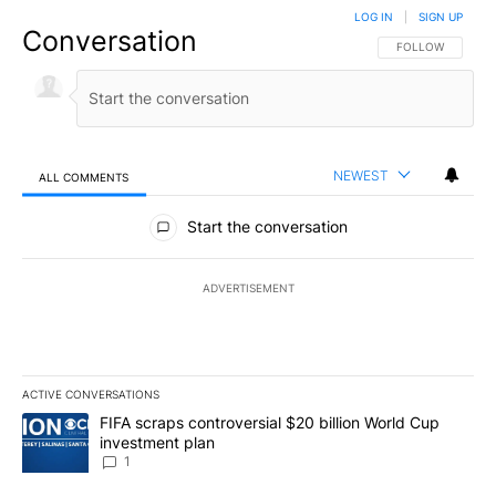
LOG IN
|
SIGN UP
Conversation
FOLLOW THIS CO
FOLLOW
NEWEST
ALL COMMENTS
All Comments
Start the conversation
ADVERTISEMENT
ACTIVE CONVERSATIONS
The following is a list of the most commented articles in the last 7
A trending article titled "FIFA scraps controversial $20 billion W
FIFA scraps controversial $20 billion World Cup
investment plan
1