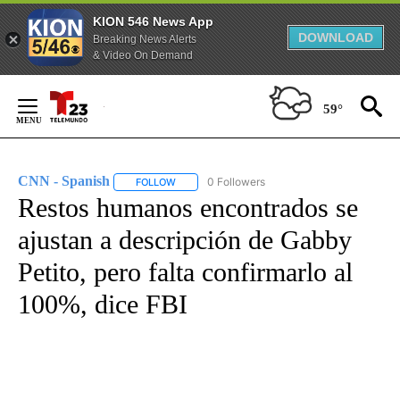
KION 546 News App
DOWNLOAD
Breaking News Alerts
& Video On Demand
Skip
to
59°
Content
CNN - Spanish
0 Followers
FOLLOW
FOLLOW "CNN - SPANISH" TO RECEIVE NOTIFI
Restos humanos encontrados se
ajustan a descripción de Gabby
Petito, pero falta confirmarlo al
100%, dice FBI