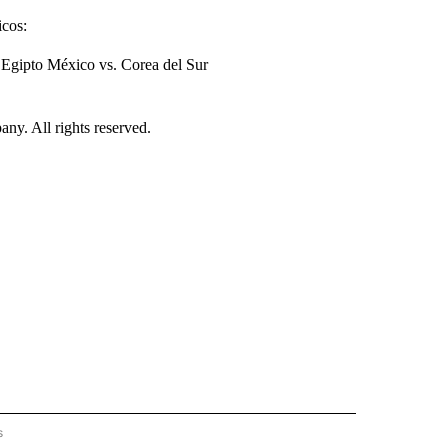
icos:
 Egipto México vs. Corea del Sur
. All rights reserved.
s
PANISH" TO RECEIVE NOTIFICATIONS ABOUT NEW PAGES ON "CNN - SPANISH".