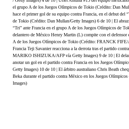
/ Getty Images) 4 de 10 | Uriel Antuna #15 del equipo mexicano c
el grupo A de los Juegos Olímpicos de Tokio (Crédito: Dan Mul
hace el primer gol de su equipo contra Francia, en el debut del 
de Tokio (Crédito: Dan Mullan/Getty Images) 6 de 10 | El abrazo
“Tri” ante Francia en el grupo A de los Juegos Olímpicos de To
delantero de México Henry Martin (L) compite con el defensor 
A de los Juegos Olímpicos de Tokio (Crédito: FRANCK FIFE/AF
Francia Teji Savanier reacciona a la derrota tras el partido con
MARIKO ISHIZUKA/AFP vía Getty Images) 9 de 10 | El delant
anotar un gol en el partido contra Francia en los Juegos Ol
Getty Images) 10 de 10 | El árbitro australiano Chris Beath che
Beka durante el partido contra México en los Juegos Olímpic
Images)