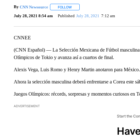
By
CNN Newsource
FOLLOW
FOLLOW "" TO RECEIVE NOTIFICATIONS 
July 28, 2021 8:54 am
Published
July 28, 2021
7:12 am
CNNEE
(CNN Español) — La Selección Mexicana de Fútbol masculina der
Olímpicos de Tokio y avanza así a cuartos de final.
Alexis Vega, Luis Romo y Henry Martin anotaron para México.
Ahora la selección masculina deberá enfrentarse a Corea este sá
Juegos Olímpicos: récords, sorpresas y momentos curiosos en 
ADVERTISEMENT
Start the Co
Have