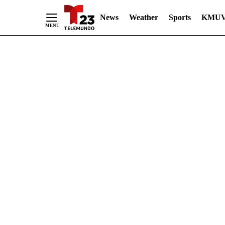
News
Weather
Sports
KMUV
Skip
to
Content