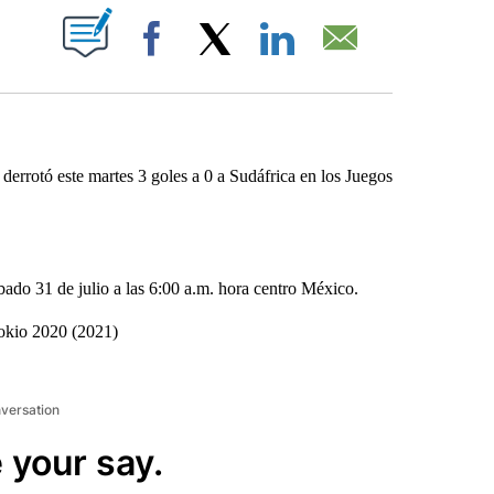
ABOUT NEW PAGES ON "".
Facebook
X
LinkedIn
Email
rotó este martes 3 goles a 0 a Sudáfrica en los Juegos
bado 31 de julio a las 6:00 a.m. hora centro México.
Tokio 2020 (2021)
nversation
 your say.