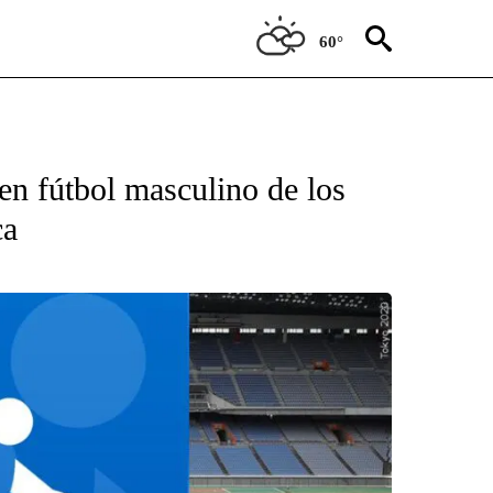
60°
TIFICATIONS ABOUT NEW PAGES ON "CNN - SPANISH".
en fútbol masculino de los
ca