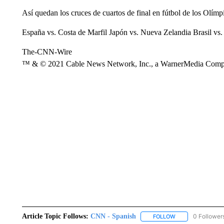
Así quedan los cruces de cuartos de final en fútbol de los Olímp
España vs. Costa de Marfil Japón vs. Nueva Zelandia Brasil vs.
The-CNN-Wire
™ & © 2021 Cable News Network, Inc., a WarnerMedia Company
Article Topic Follows:
CNN - Spanish
0 Follower
FOLLOW
FOLLOW "CNN - S