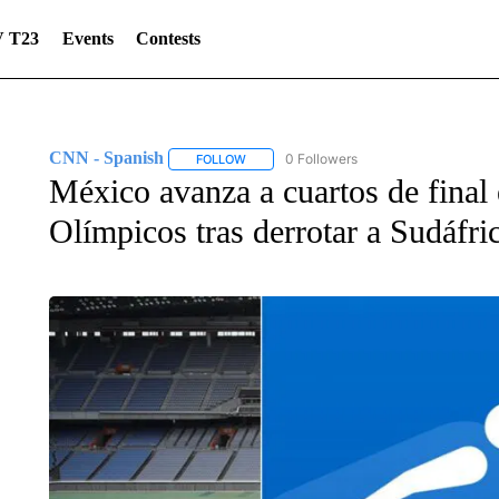
 T23
Events
Contests
CNN - Spanish
0 Followers
FOLLOW
FOLLOW "CNN - SPANISH" TO RECEIVE NO
México avanza a cuartos de final 
Olímpicos tras derrotar a Sudáfri