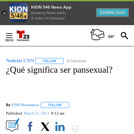
KION 546 News App
DOWNLOAD
Breaking News Alerts
& Video On Demand
Skip
to
60°
Content
Noticias CNN
0 Followers
FOLLOW
FOLLOW "NOTICIAS CNN" TO RECEIVE NOTIFICA
¿Qué significa ser pansexual?
By
CNN Newsource
FOLLOW
FOLLOW "" TO RECEIVE NOTIFICATIONS ABOU
Published
March 31, 2021
8:12 am
Show More