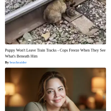
Puppy Won't Leave Train Tracks - Cops Freeze When They See
What's Beneath Him
beachraider