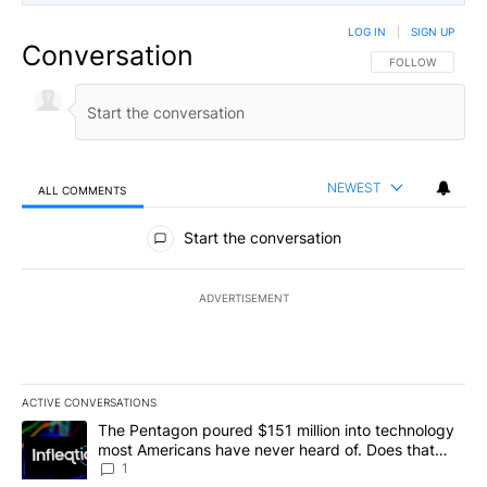
LOG IN
|
SIGN UP
Conversation
FOLLOW THIS CO
FOLLOW
NEWEST
ALL COMMENTS
All Comments
Start the conversation
ADVERTISEMENT
ACTIVE CONVERSATIONS
The following is a list of the most commented articles in the last 7
A trending article titled "The Pentagon poured $151 million into
The Pentagon poured $151 million into technology
most Americans have never heard of. Does that
make it a good investment?
1