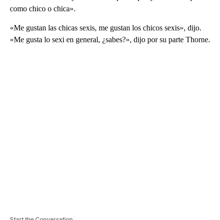
como chico o chica».
«Me gustan las chicas sexis, me gustan los chicos sexis», dijo.
«Me gusta lo sexi en general, ¿sabes?», dijo por su parte Thorne.
A
D
V
E
R
TI
S
E
M
E
N
T
Start the Conversation