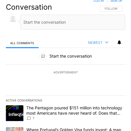
LOG IN
|
SIGN UP
Conversation
FOLLOW THIS CO
FOLLOW
NEWEST
ALL COMMENTS
All Comments
Start the conversation
ADVERTISEMENT
ACTIVE CONVERSATIONS
The following is a list of the most commented articles in the last 7
A trending article titled "The Pentagon poured $151 million into
The Pentagon poured $151 million into technology
most Americans have never heard of. Does that
make it a good investment?
1
A trending article titled "Where Portugal’s Golden Visa funds inv
Where Portugal’s Golden Visa funds invest: A map