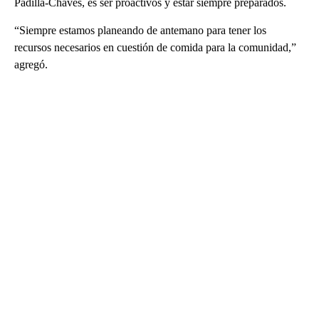
Padilla-Chaves, es ser proactivos y estar siempre preparados.
“Siempre estamos planeando de antemano para tener los
recursos necesarios en cuestión de comida para la comunidad,”
agregó.
A
D
V
E
R
TI
S
E
M
E
N
T