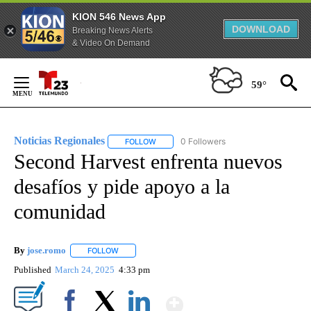
KION 546 News App
DOWNLOAD
Breaking News Alerts
& Video On Demand
Skip
to
59°
Content
Noticias Regionales
0 Followers
FOLLOW
FOLLOW "NOTICIAS REGIONALES" TO REC
Second Harvest enfrenta nuevos
desafíos y pide apoyo a la
comunidad
By
jose.romo
FOLLOW
FOLLOW "" TO RECEIVE NOTIFICATIONS ABOUT NEW
Published
March 24, 2025
4:33 pm
Show More