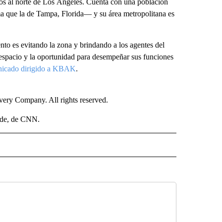
ros al norte de Los Ángeles. Cuenta con una población
 que la de Tampa, Florida— y su área metropolitana es
o es evitando la zona y brindando a los agentes del
l espacio y la oportunidad para desempeñar sus funciones
nicado dirigido a KBAK
.
ry Company. All rights reserved.
ide, de CNN.
 NOTIFICATIONS ABOUT NEW PAGES ON "NEWS".