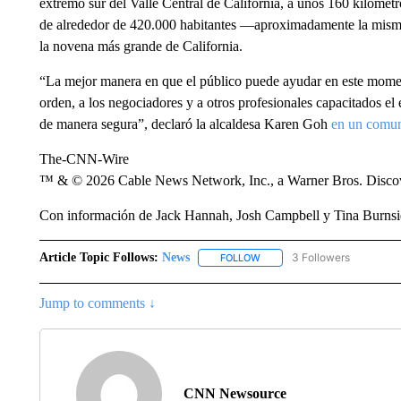
extremo sur del Valle Central de California, a unos 160 kilómet
de alrededor de 420.000 habitantes —aproximadamente la misma
la novena más grande de California.
“La mejor manera en que el público puede ayudar en este moment
orden, a los negociadores y a otros profesionales capacitados e
de manera segura”, declaró la alcaldesa Karen Goh
en un comu
The-CNN-Wire
™ & © 2026 Cable News Network, Inc., a Warner Bros. Discove
Con información de Jack Hannah, Josh Campbell y Tina Burns
Article Topic Follows:
News
3 Followers
FOLLOW
FOLLOW "NEWS" TO RECEIVE
Jump to comments ↓
CNN Newsource