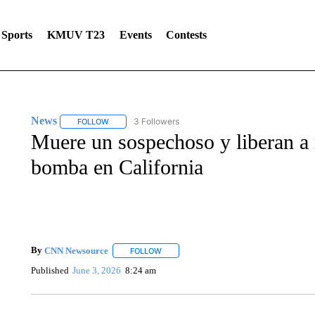
Sports
KMUV T23
Events
Contests
News
3 Followers
FOLLOW
FOLLOW "NEWS" TO RECEIVE NOTIFICATIONS ABOUT 
Muere un sospechoso y liberan a 
bomba en California
By
CNN Newsource
FOLLOW
FOLLOW "" TO RECEIVE NOTIFICATIONS 
Published
June 3, 2026
8:24 am