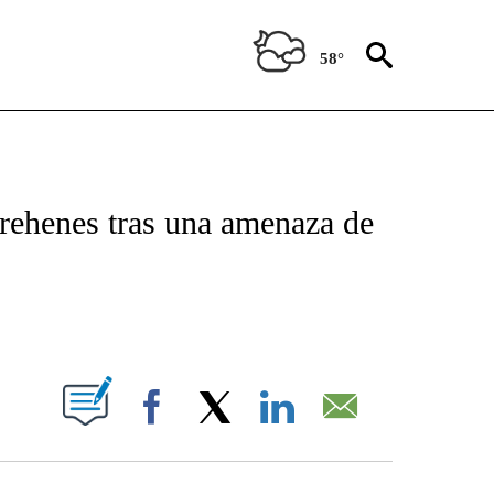
58°
NEW PAGES ON "NEWS".
rehenes tras una amenaza de
ABOUT NEW PAGES ON "".
Facebook
X
LinkedIn
Email