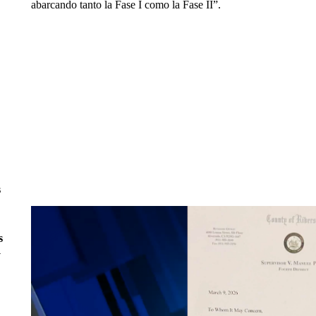
abarcando tanto la Fase I como la Fase II”.
s
s
y