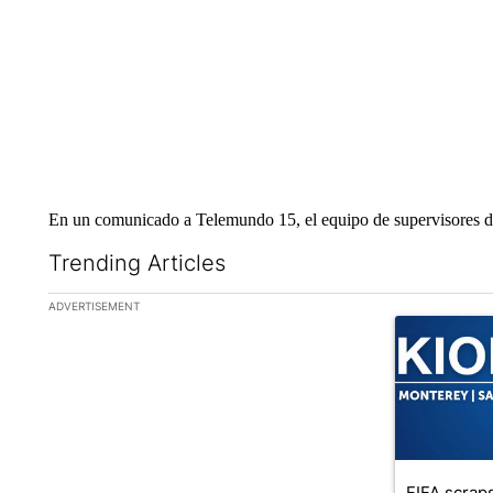
En un comunicado a Telemundo 15, el equipo de supervisores dij
Trending Articles
The following is a list of the most commented articles in the la
ADVERTISEMENT
A trending ar
FIFA scraps