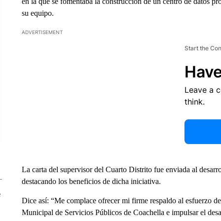
en la que se fomentaba la construcción de un centro de datos p
su equipo.
ADVERTISEMENT
Start the Co
Have
Leave a 
think.
La carta del supervisor del Cuarto Distrito fue enviada al desar
destacando los beneficios de dicha iniciativa.
e
Dice así: “Me complace ofrecer mi firme respaldo al esfuerzo d
Municipal de Servicios Públicos de Coachella e impulsar el des