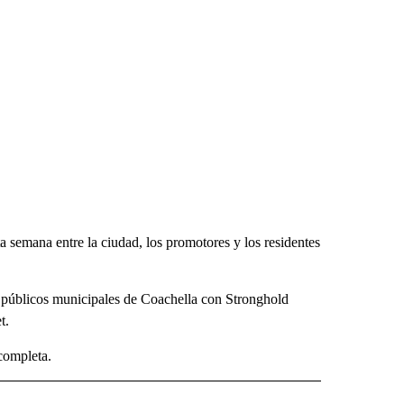
a semana entre la ciudad, los promotores y los residentes
s públicos municipales de Coachella con Stronghold
t.
completa.
 NOTIFICATIONS ABOUT NEW PAGES ON "NEWS".