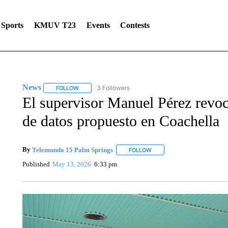
Sports
KMUV T23
Events
Contests
News
3 Followers
FOLLOW
FOLLOW "NEWS" TO RECEIVE NOTIFICATIONS ABOUT 
El supervisor Manuel Pérez revoc
de datos propuesto en Coachella
By
Telemundo 15 Palm Springs
FOLLOW
FOLLOW "" TO RECEIVE NOT
Published
May 13, 2026
6:33 pm