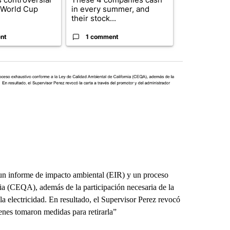
n World Cup
in every summer, and
bills without
their stock...
com...
nt
1 comment
1 commen
 un informe de impacto ambiental (EIR) y un proceso
ia (CEQA), además de la participación necesaria de la
a electricidad. En resultado, el Supervisor Perez revocó
ienes tomaron medidas para retirarla”