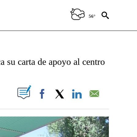
56°
NEW PAGES ON "NEWS".
a su carta de apoyo al centro
IFICATIONS ABOUT NEW PAGES ON "".
Facebook
X
LinkedIn
Email