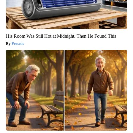
His Room Was Still Hot at Midnight. Then He Found This
Peoasis