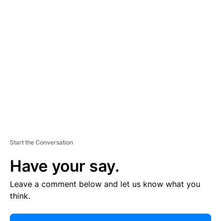
E
R
TI
S
E
M
E
N
T
Start the Conversation
Have your say.
Leave a comment below and let us know what you
think.