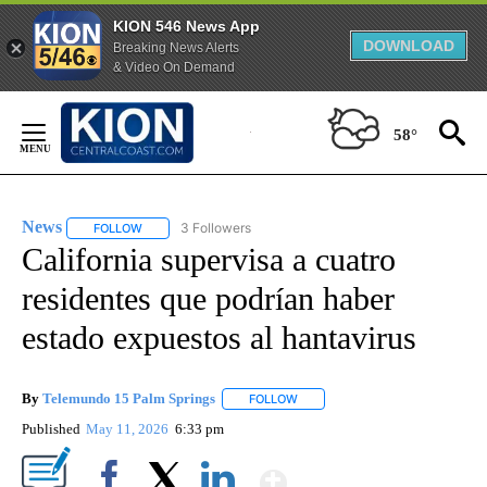
KION 546 News App
DOWNLOAD
Breaking News Alerts
& Video On Demand
Skip
to
58°
Content
News
3 Followers
FOLLOW
FOLLOW "NEWS" TO RECEIVE NOTIFICATIONS ABOUT NEW 
California supervisa a cuatro
residentes que podrían haber
estado expuestos al hantavirus
By
Telemundo 15 Palm Springs
FOLLOW
FOLLOW "" TO RECEIVE NOTIFIC
Published
May 11, 2026
6:33 pm
Show More