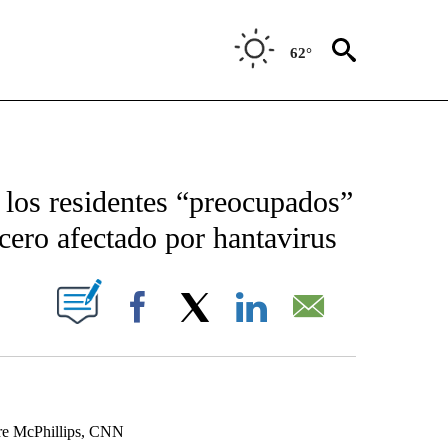
62°
NEW PAGES ON "NEWS".
 los residentes “preocupados”
ucero afectado por hantavirus
IFICATIONS ABOUT NEW PAGES ON "".
Facebook
X
LinkedIn
Email
re McPhillips, CNN