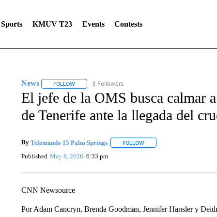
Sports
KMUV T23
Events
Contests
News
3 Followers
FOLLOW
FOLLOW "NEWS" TO RECEIVE NOTIFICATIONS ABOUT 
El jefe de la OMS busca calmar a
de Tenerife ante la llegada del cr
By
Telemundo 15 Palm Springs
FOLLOW
FOLLOW "" TO RECEIVE NOT
Published
May 8, 2026
6:33 pm
CNN Newsource
Por Adam Cancryn, Brenda Goodman, Jennifer Hansler y Deid