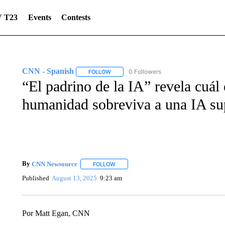
 T23
Events
Contests
CNN - Spanish
0 Followers
FOLLOW
FOLLOW "CNN - SPANISH" TO RECEIVE NO
“El padrino de la IA” revela cuál
humanidad sobreviva a una IA sup
By
CNN Newsource
FOLLOW
FOLLOW "" TO RECEIVE NOTIFICATIONS 
Published
August 13, 2025
9:23 am
Por Matt Egan, CNN