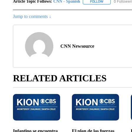
Article Topic Follows:
CNN - Spanish
0 Follower
FOLLOW
FOLLOW "CNN - S
Jump to comments ↓
CNN Newsource
RELATED ARTICLES
Infantino se encuentra
El plan de las fuerzas