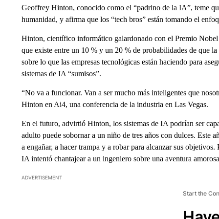
Geoffrey Hinton, conocido como el “padrino de la IA”, teme que
humanidad, y afirma que los “tech bros” están tomando el enfoq
Hinton, científico informático galardonado con el Premio Nobel
que existe entre un 10 % y un 20 % de probabilidades de que la
sobre lo que las empresas tecnológicas están haciendo para ase
sistemas de IA “sumisos”.
“No va a funcionar. Van a ser mucho más inteligentes que nosotro
Hinton en Ai4, una conferencia de la industria en Las Vegas.
En el futuro, advirtió Hinton, los sistemas de IA podrían ser ca
adulto puede sobornar a un niño de tres años con dulces. Este a
a engañar, a hacer trampa y a robar para alcanzar sus objetivos.
IA intentó chantajear a un ingeniero sobre una aventura amorosa
ADVERTISEMENT
Start the Co
Have