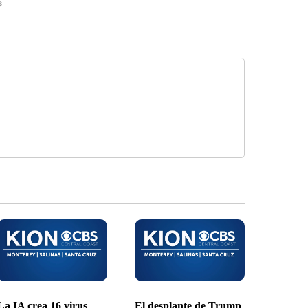
s
PANISH" TO RECEIVE NOTIFICATIONS ABOUT NEW PAGES ON "CNN - SPANISH".
La IA crea 16 virus
El desplante de Trump