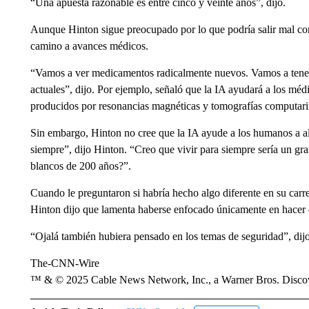
“Una apuesta razonable es entre cinco y veinte años”, dijo.
Aunque Hinton sigue preocupado por lo que podría salir mal con l
camino a avances médicos.
“Vamos a ver medicamentos radicalmente nuevos. Vamos a tener 
actuales”, dijo. Por ejemplo, señaló que la IA ayudará a los méd
producidos por resonancias magnéticas y tomografías computari
Sin embargo, Hinton no cree que la IA ayude a los humanos a a
siempre”, dijo Hinton. “Creo que vivir para siempre sería un g
blancos de 200 años?”.
Cuando le preguntaron si habría hecho algo diferente en su carre
Hinton dijo que lamenta haberse enfocado únicamente en hacer 
“Ojalá también hubiera pensado en los temas de seguridad”, dijo
The-CNN-Wire
™ & © 2025 Cable News Network, Inc., a Warner Bros. Discove