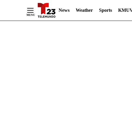
News
Weather
Sports
KMUV
Skip
to
Content