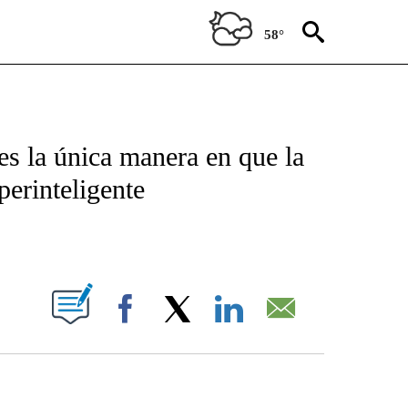
58°
TIFICATIONS ABOUT NEW PAGES ON "CNN - SPANISH".
 es la única manera en que la
erinteligente
ABOUT NEW PAGES ON "".
Facebook
X
LinkedIn
Email