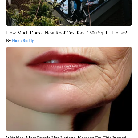
How Much Does a New Roof Cost for a 1500 Sq. Ft. House?
HomeBuddy