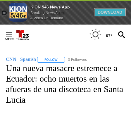
KION 546 News App
DOWNLOAD
Breaking News Alerts
& Video On Demand
Skip
to
67°
Content
CNN - Spanish
0 Followers
FOLLOW
FOLLOW "CNN - SPANISH" TO RECEIVE NOTIFI
Una nueva masacre estremece a
Ecuador: ocho muertos en las
afueras de una discoteca en Santa
Lucía