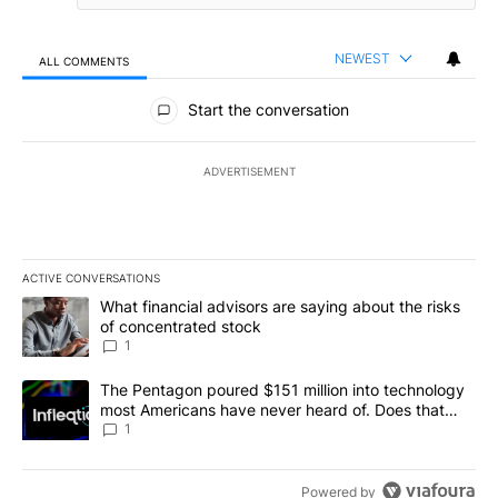
NEWEST
ALL COMMENTS
All Comments
Start the conversation
ADVERTISEMENT
ACTIVE CONVERSATIONS
The following is a list of the most commented articles in the last 7
A trending article titled "What financial advisors are saying abou
What financial advisors are saying about the risks
of concentrated stock
1
A trending article titled "The Pentagon poured $151 million into
The Pentagon poured $151 million into technology
most Americans have never heard of. Does that
make it a good investment?
1
Powered by