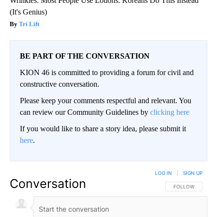
Wrinkles: Most People Use Lotions. Koreans Do This Instead
(It's Genius)
Tri Lift
BE PART OF THE CONVERSATION
KION 46 is committed to providing a forum for civil and
constructive conversation.
Please keep your comments respectful and relevant. You
can review our Community Guidelines by
clicking here
If you would like to share a story idea, please submit it
here
.
LOG IN
|
SIGN UP
Conversation
FOLLOW THIS CO
FOLLOW