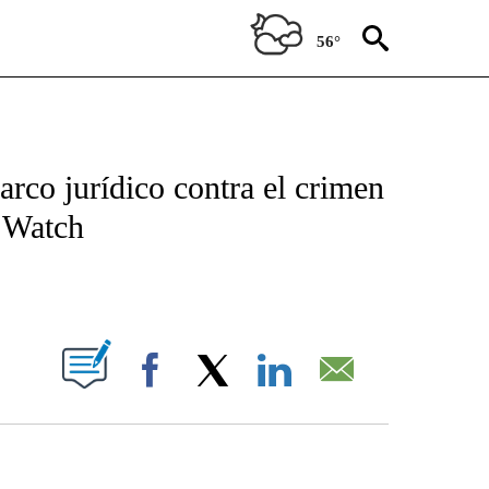
56°
TIFICATIONS ABOUT NEW PAGES ON "CNN - SPANISH".
arco jurídico contra el crimen
 Watch
ABOUT NEW PAGES ON "".
Facebook
X
LinkedIn
Email