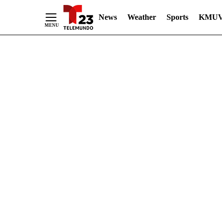
News
Weather
Sports
KMUV
Skip
to
Content