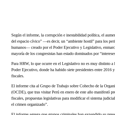
Según el informe, la corrupción e inestabilidad política, el aum
del espacio cívico” ―es decir, un “ambiente hostil” para los pe
humanos― creado por el Poder Ejecutivo y Legislativo, enmarc
mayoría de los congresistas han estado dominados por “intereses
Para HRW, lo que ocurre en el Legislativo no es muy distinto a l
Poder Ejecutivo, donde ha habido siete presidentes entre 2016 
fiscales.
El informe cita al Grupo de Trabajo sobre Cohecho de la Organ
(OCDE), que tras visitar Perú en enero de este año manifestó pr
fiscales, propuestas legislativas para modificar el sistema judici
el crimen organizado”.
El informe agrega que grupos criminales han expandido su prese