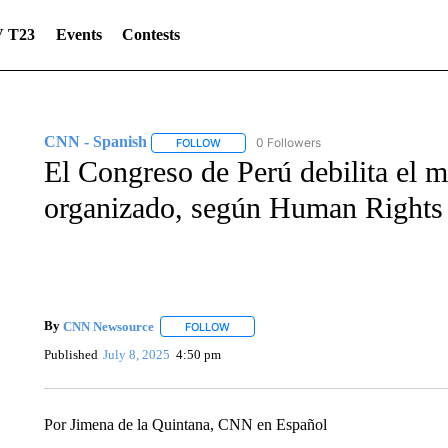
 T23
Events
Contests
CNN - Spanish
0 Followers
FOLLOW
FOLLOW "CNN - SPANISH" TO RECEIVE NO
El Congreso de Perú debilita el m
organizado, según Human Rights
By
CNN Newsource
FOLLOW
FOLLOW "" TO RECEIVE NOTIFICATIONS 
Published
July 8, 2025
4:50 pm
Por Jimena de la Quintana, CNN en Español