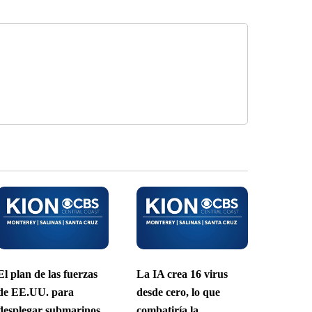
El plan de las fuerzas
La IA crea 16 virus
de EE.UU. para
desde cero, lo que
desplegar submarinos
combatiría la