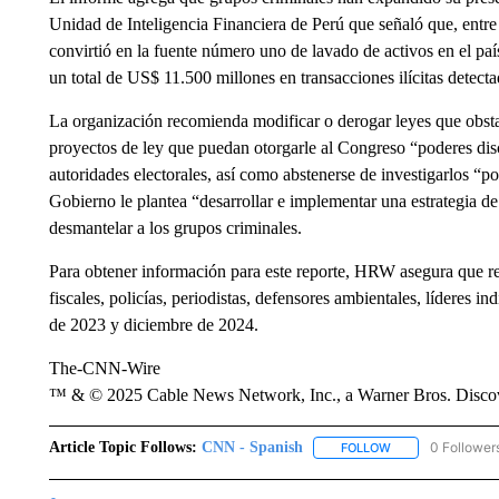
Unidad de Inteligencia Financiera de Perú que señaló que, entre 
convirtió en la fuente número uno de lavado de activos en el pa
un total de US$ 11.500 millones en transacciones ilícitas detecta
La organización recomienda modificar o derogar leyes que obsta
proyectos de ley que puedan otorgarle al Congreso “poderes disci
autoridades electorales, así como abstenerse de investigarlos “po
Gobierno le plantea “desarrollar e implementar una estrategia 
desmantelar a los grupos criminales.
Para obtener información para este reporte, HRW asegura que rea
fiscales, policías, periodistas, defensores ambientales, líderes 
de 2023 y diciembre de 2024.
The-CNN-Wire
™ & © 2025 Cable News Network, Inc., a Warner Bros. Discove
Article Topic Follows:
CNN - Spanish
0 Follower
FOLLOW
FOLLOW "CNN - S