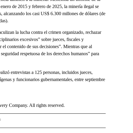
enero de 2015 y febrero de 2025, la minería ilegal se
ís, alcanzando los casi US$ 6.300 millones de dólares (de
das).
culizan la lucha contra el crimen organizado, rechazar
plinarios excesivos” sobre jueces, fiscales y
r el contenido de sus decisiones”. Mientras que al
de seguridad respetuosa de los derechos humanos” para
lizó entrevistas a 125 personas, incluidos jueces,
indígenas y funcionarios gubernamentales, entre septiembre
ry Company. All rights reserved.
s
PANISH" TO RECEIVE NOTIFICATIONS ABOUT NEW PAGES ON "CNN - SPANISH".