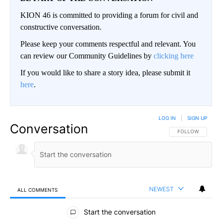
KION 46 is committed to providing a forum for civil and
constructive conversation.
Please keep your comments respectful and relevant. You
can review our Community Guidelines by
clicking here
If you would like to share a story idea, please submit it
here
.
LOG IN
|
SIGN UP
Conversation
FOLLOW THIS CO
FOLLOW
NEWEST
ALL COMMENTS
All Comments
Start the conversation