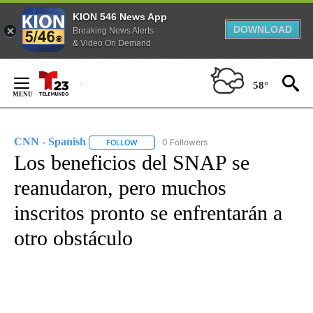
KION 546 News App
DOWNLOAD
Breaking News Alerts
& Video On Demand
Skip
to
58°
Content
CNN - Spanish
0 Followers
FOLLOW
FOLLOW "CNN - SPANISH" TO RECEIVE NOTIFI
Los beneficios del SNAP se
reanudaron, pero muchos
inscritos pronto se enfrentarán a
otro obstáculo