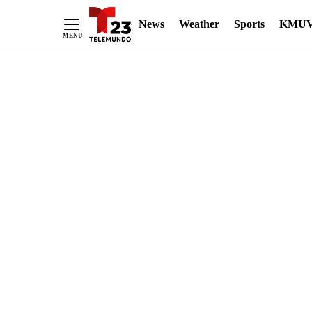
News
Weather
Sports
KMUV
Skip
to
Content