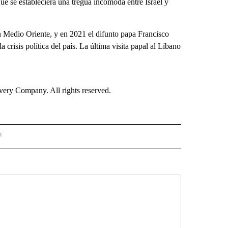
e se estableciera una tregua incómoda entre Israel y
 Medio Oriente, y en 2021 el difunto papa Francisco
a crisis política del país. La última visita papal al Líbano
ry Company. All rights reserved.
s
PANISH" TO RECEIVE NOTIFICATIONS ABOUT NEW PAGES ON "CNN - SPANISH".