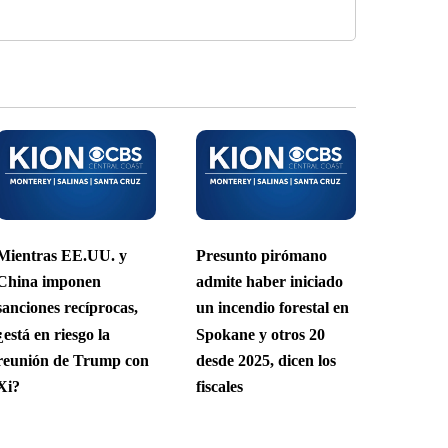
Mientras EE.UU. y
Presunto pirómano
China imponen
admite haber iniciado
sanciones recíprocas,
un incendio forestal en
¿está en riesgo la
Spokane y otros 20
reunión de Trump con
desde 2025, dicen los
Xi?
fiscales