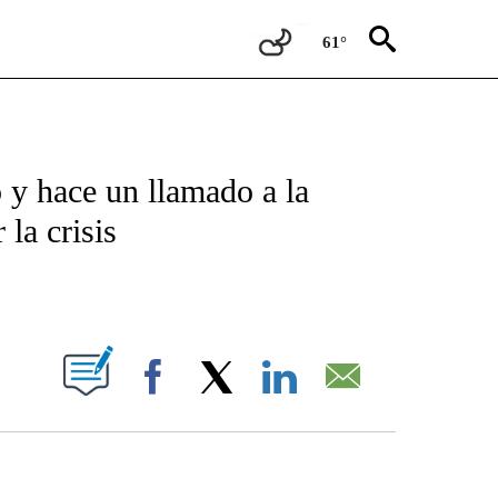
61°
TIFICATIONS ABOUT NEW PAGES ON "CNN - SPANISH".
 y hace un llamado a la
la crisis
ABOUT NEW PAGES ON "".
Facebook
X
LinkedIn
Email