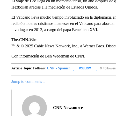
El viaje de Leo llega en un momento tenso, un año después de qu
Hezbollah gracias a la mediación de Estados Unidos.
El Vaticano lleva mucho tiempo involucrado en la diplomacia en
recibió a líderes cristianos libaneses en el Vaticano para abordar l
tuvo lugar en 2012, a cargo del papa Benedicto XVI.
The-CNN-Wire
™ & © 2025 Cable News Network, Inc., a Warner Bros. Discove
Con información de Ben Wedeman de CNN.
Article Topic Follows:
CNN - Spanish
0 Follower
FOLLOW
FOLLOW "CNN - S
Jump to comments ↓
CNN Newsource