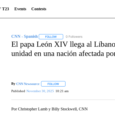
 T23
Events
Contests
CNN - Spanish
0 Followers
FOLLOW
FOLLOW "CNN - SPANISH" TO RECEIVE NO
El papa León XIV llega al Líbano
unidad en una nación afectada por 
By
CNN Newsource
FOLLOW
FOLLOW "" TO RECEIVE NOTIFICATIONS 
Published
November 30, 2025
10:21 am
Por Christopher Lamb y Billy Stockwell, CNN