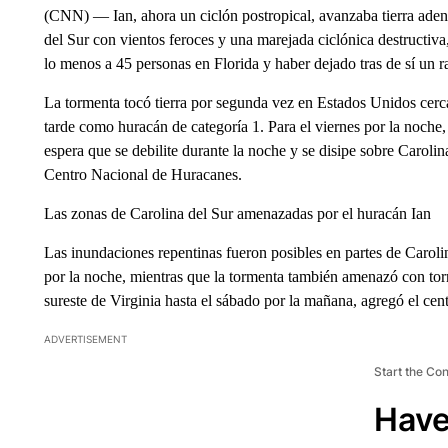
(CNN) — Ian, ahora un ciclón postropical, avanzaba tierra adent
del Sur con vientos feroces y una marejada ciclónica destructiva
lo menos a 45 personas en Florida y haber dejado tras de sí un r
La tormenta tocó tierra por segunda vez en Estados Unidos cerca
tarde como huracán de categoría 1. Para el viernes por la noche
espera que se debilite durante la noche y se disipe sobre Carolin
Centro Nacional de Huracanes.
Las zonas de Carolina del Sur amenazadas por el huracán Ian
Las inundaciones repentinas fueron posibles en partes de Carolina
por la noche, mientras que la tormenta también amenazó con torn
sureste de Virginia hasta el sábado por la mañana, agregó el cen
ADVERTISEMENT
Start the Co
Have