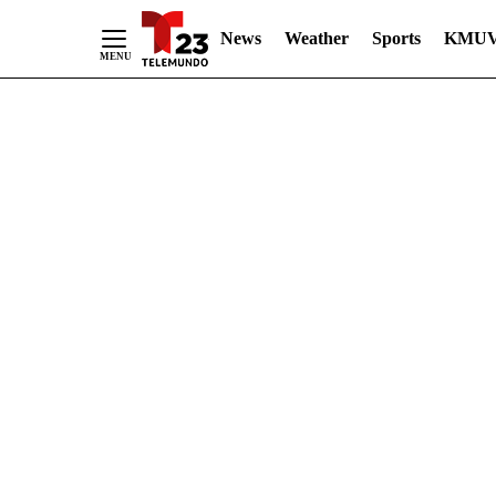
News
Weather
Sports
KMUV
Skip
to
Content