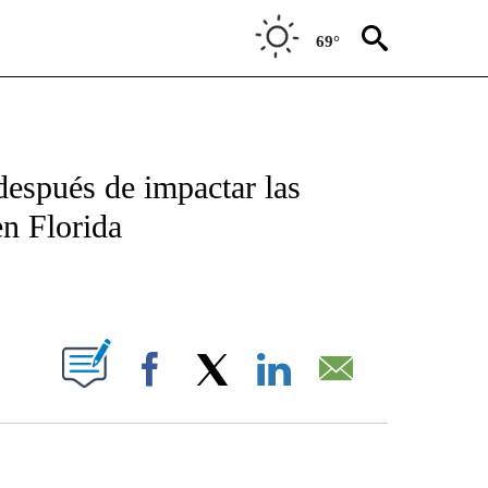
69°
TIFICATIONS ABOUT NEW PAGES ON "CNN - SPANISH".
después de impactar las
en Florida
ABOUT NEW PAGES ON "".
Facebook
X
LinkedIn
Email