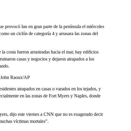
que provocó Ian en gran parte de la península el miércoles
 como un ciclón de categoría 4 y arrasara las zonas del
la costa fueron arrastradas hacia el mar, hay edificios
rruinaron casas y negocios y dejaron atrapados a los
lando.
o: John Raoux/AP
residentes atrapados en casas o varados en los tejados, y
pecialmente en las zonas de Fort Myers y Naples, donde
yers, dijo este viernes a CNN que no es exagerado decir
muchas víctimas mortales”.