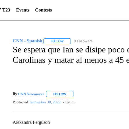
 T23
Events
Contests
CNN - Spanish
0 Followers
FOLLOW
FOLLOW "CNN - SPANISH" TO RECEIVE NO
Se espera que Ian se disipe poco 
Carolinas y matar al menos a 45 
By
CNN Newsource
FOLLOW
FOLLOW "" TO RECEIVE NOTIFICATIONS 
Published
September 30, 2022
7:39 pm
Alexandra Ferguson