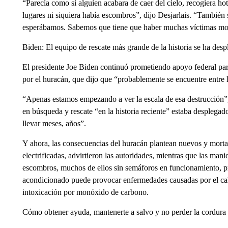
“Parecía como si alguien acabara de caer del cielo, recogiera hot
lugares ni siquiera había escombros”, dijo Desjarlais. “También
esperábamos. Sabemos que tiene que haber muchas víctimas mort
Biden: El equipo de rescate más grande de la historia se ha desp
El presidente Joe Biden continuó prometiendo apoyo federal para
por el huracán, que dijo que “probablemente se encuentre entre l
“Apenas estamos empezando a ver la escala de esa destrucción”,
en búsqueda y rescate “en la historia reciente” estaba desplegad
llevar meses, años”.
Y ahora, las consecuencias del huracán plantean nuevos y morta
electrificadas, advirtieron las autoridades, mientras que las manio
escombros, muchos de ellos sin semáforos en funcionamiento, pre
acondicionado puede provocar enfermedades causadas por el cal
intoxicación por monóxido de carbono.
Cómo obtener ayuda, mantenerte a salvo y no perder la cordura