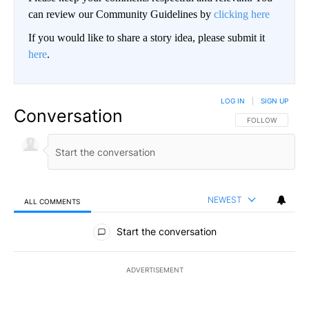
can review our Community Guidelines by
clicking here
If you would like to share a story idea, please submit it
here
.
LOG IN
|
SIGN UP
Conversation
FOLLOW THIS CO
FOLLOW
NEWEST
ALL COMMENTS
All Comments
Start the conversation
ADVERTISEMENT