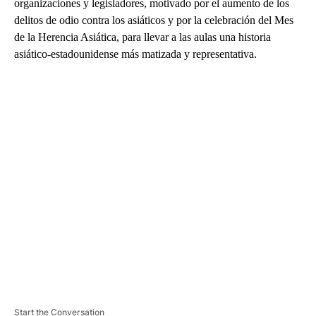
organizaciones y legisladores, motivado por el aumento de los
delitos de odio contra los asiáticos y por la celebración del Mes
de la Herencia Asiática, para llevar a las aulas una historia
asiático-estadounidense más matizada y representativa.
A
D
V
E
R
TI
S
E
M
E
N
T
Start the Conversation