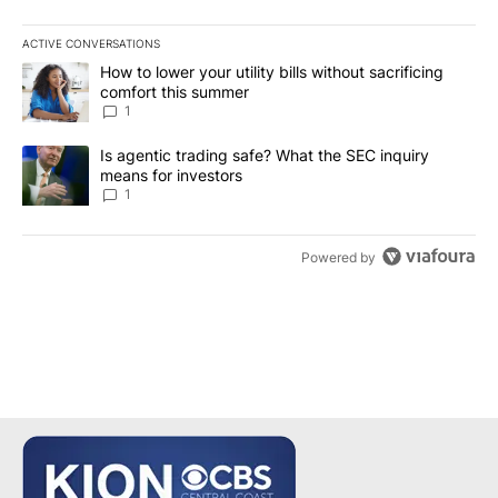
ACTIVE CONVERSATIONS
The following is a list of the most commented articles in the last 7
A trending article titled "How to lower your utility bills without s
How to lower your utility bills without sacrificing
comfort this summer
1
A trending article titled "Is agentic trading safe? What the SEC i
Is agentic trading safe? What the SEC inquiry
means for investors
1
Powered by