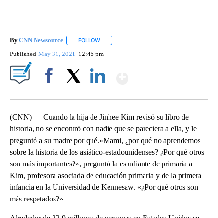
By
CNN Newsource
FOLLOW
FOLLOW "" TO RECEIVE NOTIFICATIONS ABOU
Published
May 31, 2021
12:46 pm
Show More
Facebook
X
LinkedIn
(CNN) — Cuando la hija de Jinhee Kim revisó su libro de
historia, no se encontró con nadie que se pareciera a ella, y le
preguntó a su madre por qué.»Mami, ¿por qué no aprendemos
sobre la historia de los asiático-estadounidenses? ¿Por qué otros
son más importantes?», preguntó la estudiante de primaria a
Kim, profesora asociada de educación primaria y de la primera
infancia en la Universidad de Kennesaw. «¿Por qué otros son
más respetados?»
Alrededor de 22,9 millones de personas en Estados Unidos se