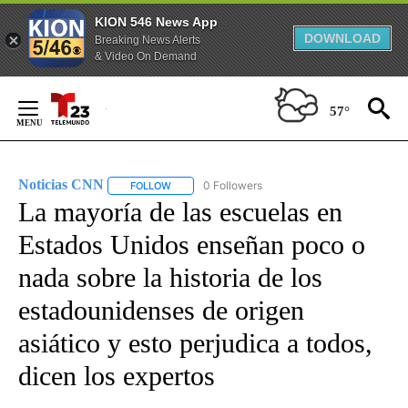
KION 546 News App
DOWNLOAD
Breaking News Alerts
& Video On Demand
Skip
to
57°
Content
Noticias CNN
0 Followers
FOLLOW
FOLLOW "NOTICIAS CNN" TO RECEIVE NOTIFICA
La mayoría de las escuelas en
Estados Unidos enseñan poco o
nada sobre la historia de los
estadounidenses de origen
asiático y esto perjudica a todos,
dicen los expertos