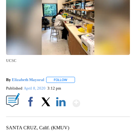
UCSC
By
Elizabeth Mayoral
FOLLOW
FOLLOW "" TO RECEIVE NOTIFICATIONS A
Published
April 8, 2020
3:12 pm
Show More
Facebook
X
LinkedIn
SANTA CRUZ, Calif. (KMUV)