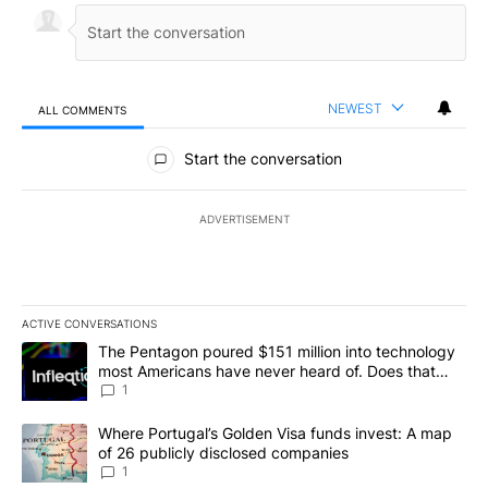
NEWEST
ALL COMMENTS
All Comments
Start the conversation
ADVERTISEMENT
ACTIVE CONVERSATIONS
The following is a list of the most commented articles in the last 7
A trending article titled "The Pentagon poured $151 million into
The Pentagon poured $151 million into technology
most Americans have never heard of. Does that
make it a good investment?
1
A trending article titled "Where Portugal’s Golden Visa funds inv
Where Portugal’s Golden Visa funds invest: A map
of 26 publicly disclosed companies
1