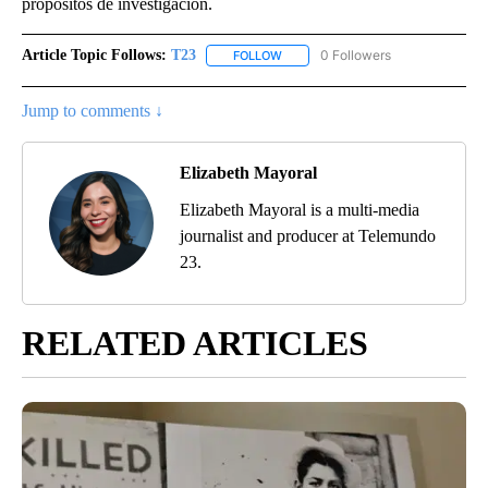
propósitos de investigación.
Article Topic Follows:
T23
0 Followers
FOLLOW
FOLLOW "T23" TO RECEIVE NOTIFI
Jump to comments ↓
Elizabeth Mayoral
Elizabeth Mayoral is a multi-media
journalist and producer at Telemundo
23.
RELATED ARTICLES