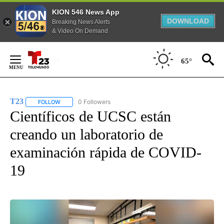
KION 546 News App
DOWNLOAD
Breaking News Alerts
& Video On Demand
Skip
to
65°
Content
T23
0 Followers
FOLLOW
FOLLOW "T23" TO RECEIVE NOTIFICATIONS ABOUT NEW PAGE
Científicos de UCSC están
creando un laboratorio de
examinación rápida de COVID-
19