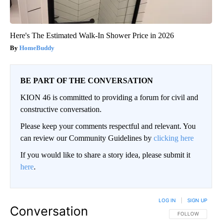
Here's The Estimated Walk-In Shower Price in 2026
HomeBuddy
BE PART OF THE CONVERSATION
KION 46 is committed to providing a forum for civil and
constructive conversation.
Please keep your comments respectful and relevant. You
can review our Community Guidelines by
clicking here
If you would like to share a story idea, please submit it
here
.
LOG IN
|
SIGN UP
Conversation
FOLLOW THIS CO
FOLLOW