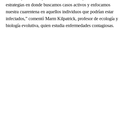
estrategias en donde buscamos casos activos y enfocamos
nuestra cuarentena en aquellos individuos que podrían estar
infectados,” comentó Marm Kilpatrick, profesor de ecología y
biología evolutiva, quien estudia enfermedades contagiosas.
A
D
V
E
R
TI
S
E
M
E
N
T