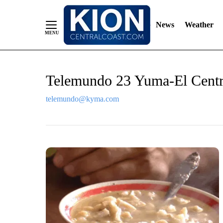
News
Weather
Skip
Telemundo 23 Yuma-El Cent
to
Content
telemundo@kyma.com