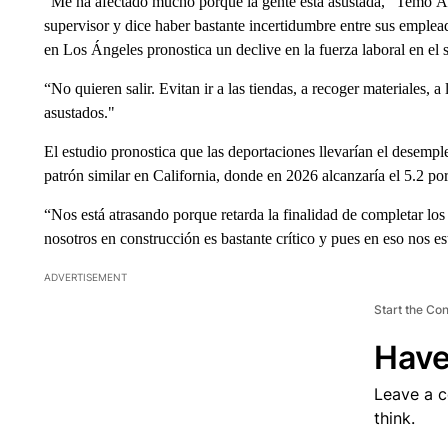
“Me ha afectado mucho porque la gente está asustada,” Temo Á
supervisor y dice haber bastante incertidumbre entre sus emplea
en Los Ángeles pronostica un declive en la fuerza laboral en el 
“No quieren salir. Evitan ir a las tiendas, a recoger materiales, a
asustados."
El estudio pronostica que las deportaciones llevarían el desemple
patrón similar en California, donde en 2026 alcanzaría el 5.2 po
“Nos está atrasando porque retarda la finalidad de completar los
nosotros en construcción es bastante crítico y pues en eso nos e
ADVERTISEMENT
Start the Co
Have
Leave a 
think.