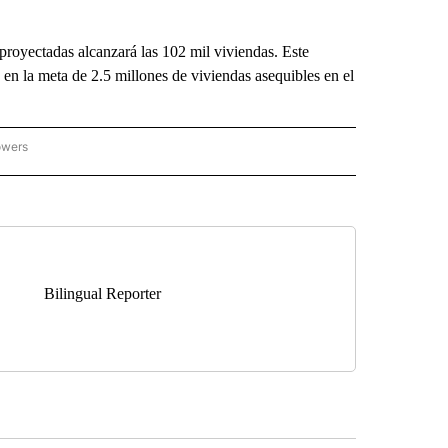
proyectadas alcanzará las 102 mil viviendas. Este
n la meta de 2.5 millones de viviendas asequibles en el
owers
ICIAS REGIONALES" TO RECEIVE NOTIFICATIONS ABOUT NEW PAGES ON "NOTICIAS
Bilingual Reporter