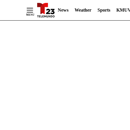
News
Weather
Sports
KMUV
Skip
to
Content