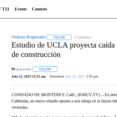
 T23
Events
Contests
Noticias Regionales
0 Followers
FOLLOW
FOLLOW "NOTICIAS REGIONALES" TO
Estudio de UCLA proyecta caída d
de construcción
By
jose.romo
FOLLOW
FOLLOW "" TO RECEIVE NOTIFICATIONS ABOUT 
July 22, 2025 11:31 am
Published
July 21, 2025
5:05 pm
CONDADO DE MONTEREY, Calif., (KMUV-TV) -- En medio de i
California, un nuevo estudio apunta a una rebaja en la fuerza la
viviendas.