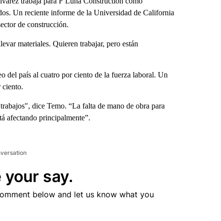
lvarez trabaja para F Luna Construction como
dos. Un reciente informe de la Universidad de California
sector de construcción.
 llevar materiales. Quieren trabajar, pero están
o del país al cuatro por ciento de la fuerza laboral. Un
r ciento.
 trabajos", dice Temo. “La falta de mano de obra para
stá afectando principalmente”.
nversation
 your say.
comment below and let us know what you