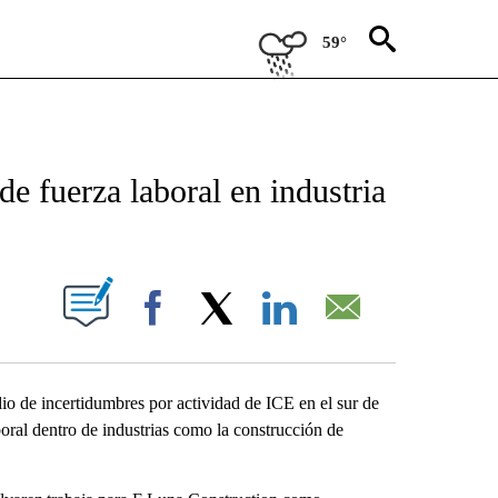
59°
 RECEIVE NOTIFICATIONS ABOUT NEW PAGES ON "NOTICIAS REGIONALES".
e fuerza laboral en industria
NEW PAGES ON "".
Facebook
X
LinkedIn
Email
ncertidumbres por actividad de ICE en el sur de
boral dentro de industrias como la construcción de