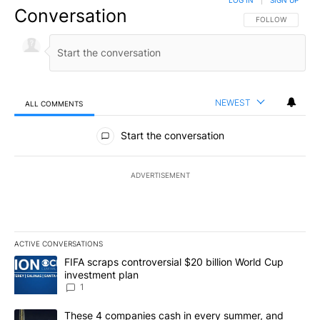
Conversation
FOLLOW THIS CO
FOLLOW
NEWEST
ALL COMMENTS
All Comments
Start the conversation
ADVERTISEMENT
ACTIVE CONVERSATIONS
The following is a list of the most commented articles in the last 7
A trending article titled "FIFA scraps controversial $20 billion W
FIFA scraps controversial $20 billion World Cup
investment plan
1
A trending article titled "These 4 companies cash in every summe
These 4 companies cash in every summer, and