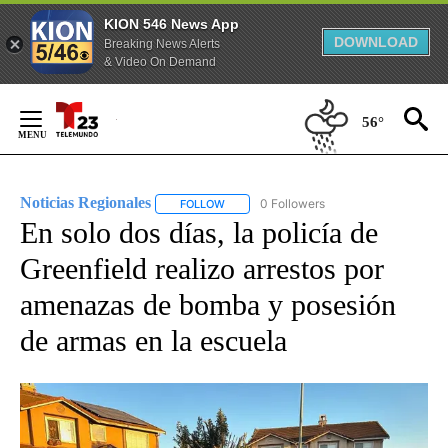
KION 546 News App
DOWNLOAD
Breaking News Alerts
& Video On Demand
Skip
to
56°
Content
Noticias Regionales
0 Followers
FOLLOW
FOLLOW "NOTICIAS REGIONALES" TO REC
En solo dos días, la policía de
Greenfield realizo arrestos por
amenazas de bomba y posesión
de armas en la escuela