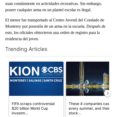
usan comúnmente en actividades recreativas. Sin embargo,
poseer cualquier arma en un plantel escolar es ilegal.
El menor fue transportado al Centro Juvenil del Condado de
Monterey por posesión de un arma en la escuela. Después de
esto, los oficiales obtuvieron una orden de registro para la
residencia del joven.
Trending Articles
The following is a list of the most commented articles in the last 7
A trending article titled "FIFA scraps controversial $20 billio
A trending article titled "Th
FIFA scraps controversial
These 4 companies cash in
$20 billion World Cup
every summer, and their
investm...
stock...