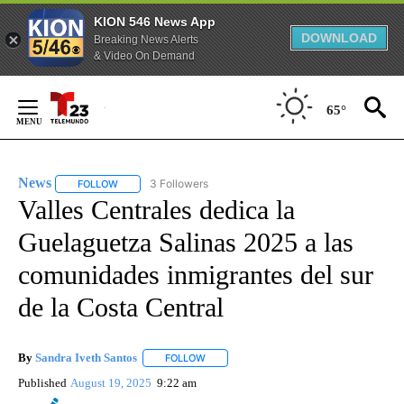
KION 546 News App
DOWNLOAD
Breaking News Alerts
& Video On Demand
Skip
to
65°
Content
News
3 Followers
FOLLOW
FOLLOW "NEWS" TO RECEIVE NOTIFICATIONS ABOUT NEW 
Valles Centrales dedica la
Guelaguetza Salinas 2025 a las
comunidades inmigrantes del sur
de la Costa Central
By
Sandra Iveth Santos
FOLLOW
FOLLOW "" TO RECEIVE NOTIFICATIONS 
Published
August 19, 2025
9:22 am