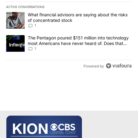
ACTIVE CONVERSATIONS
The following is a list of the most commented articles in the last 7
A trending article titled "What financial advisors are saying abou
What financial advisors are saying about the risks
of concentrated stock
1
A trending article titled "The Pentagon poured $151 million into
The Pentagon poured $151 million into technology
most Americans have never heard of. Does that
make it a good investment?
1
Powered by