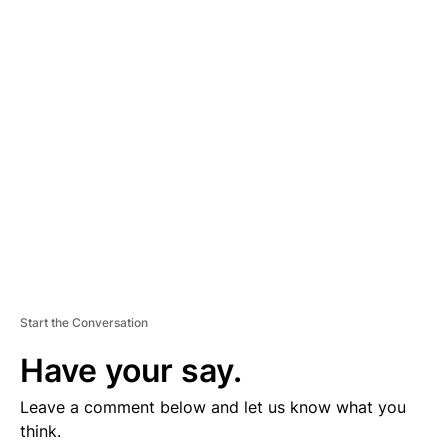
D
V
E
R
TI
S
E
M
E
N
T
Start the Conversation
Have your say.
Leave a comment below and let us know what you
think.