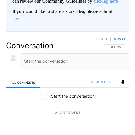
can review our Community Guidelines by
clicking here
If you would like to share a story idea, please submit it
here
.
LOG IN
|
SIGN UP
Conversation
FOLLOW THIS CO
FOLLOW
NEWEST
ALL COMMENTS
All Comments
Start the conversation
ADVERTISEMENT