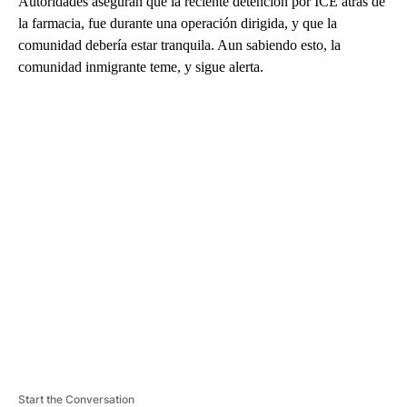
Autoridades aseguran que la reciente detención por ICE atrás de
la farmacia, fue durante una operación dirigida, y que la
comunidad debería estar tranquila. Aun sabiendo esto, la
comunidad inmigrante teme, y sigue alerta.
A
D
V
E
R
TI
S
E
M
E
N
T
Start the Conversation