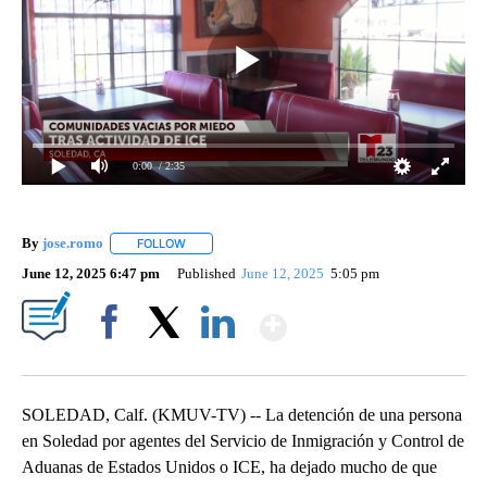
0:00
/ 2:35
By
jose.romo
FOLLOW
FOLLOW "" TO RECEIVE NOTIFICATIONS ABOUT NEW
June 12, 2025 6:47 pm
Published
June 12, 2025
5:05 pm
Show More
Facebook
X
LinkedIn
SOLEDAD, Calf. (KMUV-TV) -- La detención de una persona
en Soledad por agentes del Servicio de Inmigración y Control de
Aduanas de Estados Unidos o ICE, ha dejado mucho de que