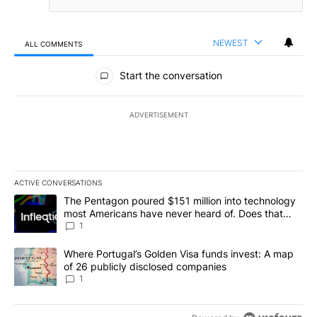
NEWEST
ALL COMMENTS
All Comments
Start the conversation
ADVERTISEMENT
ACTIVE CONVERSATIONS
The following is a list of the most commented articles in the last 7
A trending article titled "The Pentagon poured $151 million into
The Pentagon poured $151 million into technology
most Americans have never heard of. Does that
make it a good investment?
1
A trending article titled "Where Portugal’s Golden Visa funds inv
Where Portugal’s Golden Visa funds invest: A map
of 26 publicly disclosed companies
1