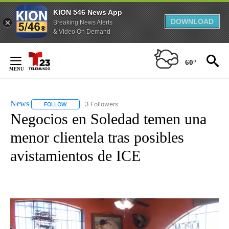
KION 546 News App
DOWNLOAD
Breaking News Alerts
& Video On Demand
Skip
to
60°
Content
News
3 Followers
FOLLOW
FOLLOW "NEWS" TO RECEIVE NOTIFICATIONS ABOUT NEW 
Negocios en Soledad temen una
menor clientela tras posibles
avistamientos de ICE