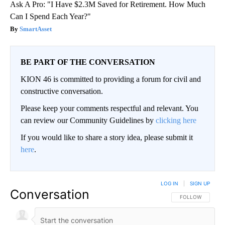
Ask A Pro: "I Have $2.3M Saved for Retirement. How Much
Can I Spend Each Year?"
SmartAsset
BE PART OF THE CONVERSATION
KION 46 is committed to providing a forum for civil and
constructive conversation.
Please keep your comments respectful and relevant. You
can review our Community Guidelines by
clicking here
If you would like to share a story idea, please submit it
here
.
LOG IN
|
SIGN UP
Conversation
FOLLOW THIS CO
FOLLOW