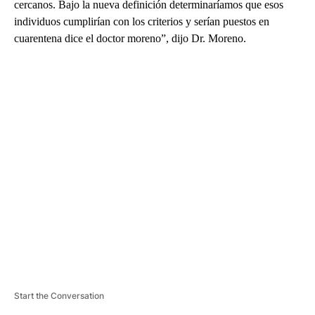
cercanos. Bajo la nueva definición determinaríamos que esos
individuos cumplirían con los criterios y serían puestos en
cuarentena dice el doctor moreno”, dijo Dr. Moreno.
A
D
V
E
R
TI
S
E
M
E
N
T
Start the Conversation