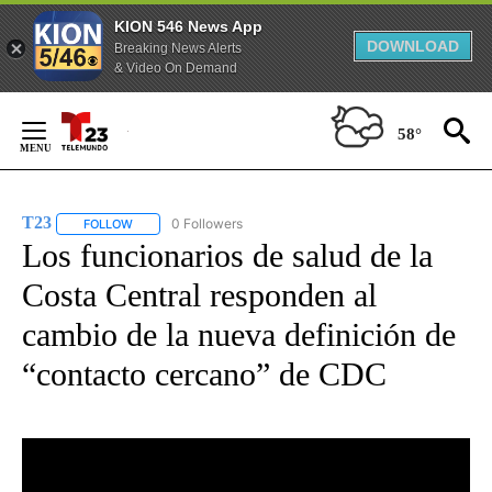
KION 546 News App
DOWNLOAD
Breaking News Alerts
& Video On Demand
Skip
to
58°
Content
T23
0 Followers
FOLLOW
FOLLOW "T23" TO RECEIVE NOTIFICATIONS ABOUT NEW PAGE
Los funcionarios de salud de la
Costa Central responden al
cambio de la nueva definición de
“contacto cercano” de CDC