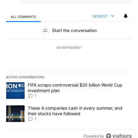
NEWEST
ALL COMMENTS
All Comments
Start the conversation
ADVERTISEMENT
ACTIVE CONVERSATIONS
The following is a list of the most commented articles in the last 7
A trending article titled "FIFA scraps controversial $20 billion W
FIFA scraps controversial $20 billion World Cup
investment plan
1
A trending article titled "These 4 companies cash in every summe
These 4 companies cash in every summer, and
their stocks have followed
1
Powered by