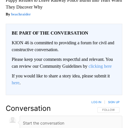
Puppy Refuses to Leave Railway Police Bursts Into Tears When
They Discover Why
beachraider
BE PART OF THE CONVERSATION
KION 46 is committed to providing a forum for civil and
constructive conversation.
Please keep your comments respectful and relevant. You
can review our Community Guidelines by
clicking here
If you would like to share a story idea, please submit it
here
.
LOG IN
|
SIGN UP
Conversation
FOLLOW THIS CO
FOLLOW