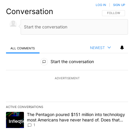
LOG IN
|
SIGN UP
Conversation
FOLLOW THIS CO
FOLLOW
NEWEST
ALL COMMENTS
All Comments
Start the conversation
ADVERTISEMENT
ACTIVE CONVERSATIONS
The following is a list of the most commented articles in the last 7
A trending article titled "The Pentagon poured $151 million into
The Pentagon poured $151 million into technology
most Americans have never heard of. Does that
make it a good investment?
1