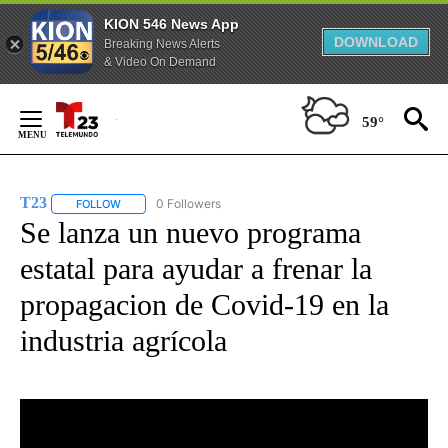
KION 546 News App
DOWNLOAD
Breaking News Alerts
& Video On Demand
Skip
to
59°
Content
T23
0 Followers
FOLLOW
FOLLOW "T23" TO RECEIVE NOTIFICATIONS ABOUT NEW PAGE
Se lanza un nuevo programa
estatal para ayudar a frenar la
propagacion de Covid-19 en la
industria agrícola