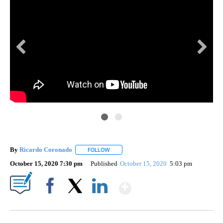
Tel
By
Ricardo Coronado
FOLLOW
FOLLOW "" TO RECEIVE NOTIFICATIONS A
October 15, 2020 7:30 pm
Published
October 15, 2020
5:03 pm
Show More
Facebook
X
LinkedIn